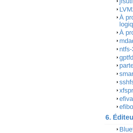
jfsut
LVM2
À pr
logi
À pr
mda
ntfs
gptf
part
smar
sshf
xfsp
efiv
efib
6. Édite
Blue