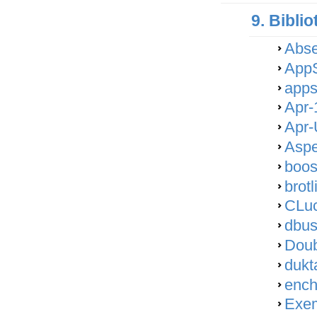
9. Bibli
Abse
AppS
apps
Apr-
Apr-U
Aspe
boos
brotl
CLuc
dbus
Doub
dukt
ench
Exem