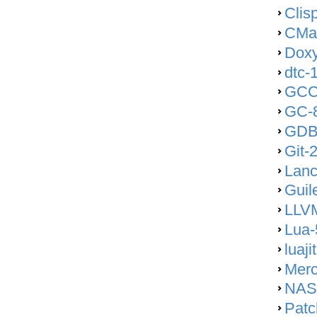
Clis
CMak
Doxy
dtc-
GCC
GC-8
GDB
Git-
Lanc
Guil
LLVM
Lua-
luaj
Merc
NAS
Patc