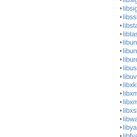
libs
libs
libs
libt
libun
libu
libu
libu
libu
libx
libx
libx
libxs
libw
liby
libfy