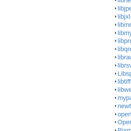
libhe
libjp
libjx
libm
libm
libp
libq
libr
libr
Libs
libtif
libw
mypa
newt
open
Ope
Pixm