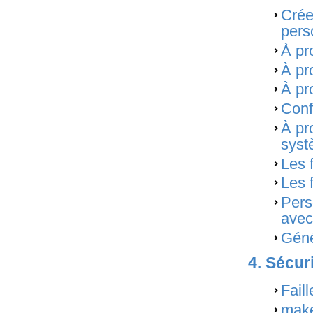
Crée
pers
À pr
À pr
À pr
Confi
À pr
syst
Les 
Les f
Pers
avec
Géné
4. Sécur
Faill
make