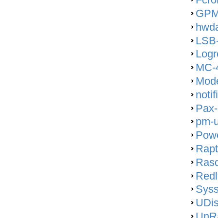
GPM
hwda
LSB-
Logr
MC-4
Mod
noti
Pax
pm-u
Powe
Rapt
Rasq
Redl
Syss
UDis
UnRa