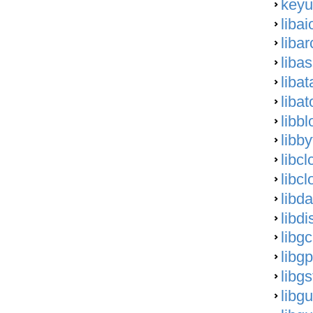
keyut
libai
libar
liba
liba
liba
libb
libb
libcl
libc
libd
libdi
libgc
libg
libg
libg