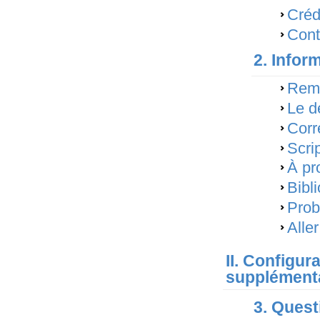
Créd
Cont
2. Infor
Rema
Le dé
Corre
Scri
À pro
Bibl
Prob
Alle
II. Configur
supplément
3. Quest