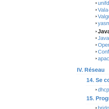
unif
Vala
Valg
yasm
Jav
Java
Ope
Conf
apac
IV. Réseau
14. Se c
dhcp
15. Pro
bridg