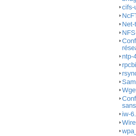
cifs-
NcFT
Net-
NFS-
Conf
rése
ntp-
rpcb
rsyn
Samb
Wget
Conf
sans 
iw-6
Wire
wpa_