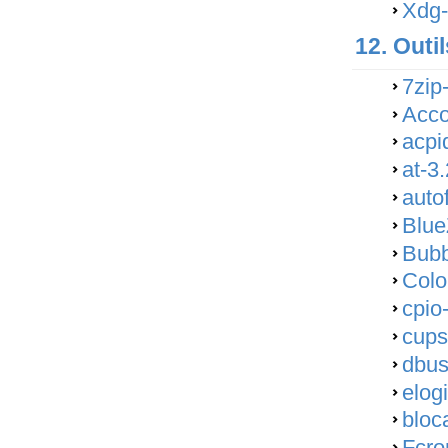
Xdg-
12. Outi
7zip
Acco
acpi
at-3.
auto
Blue
Bubb
Colo
cpio
cups
dbus
elog
bloc
Fcro