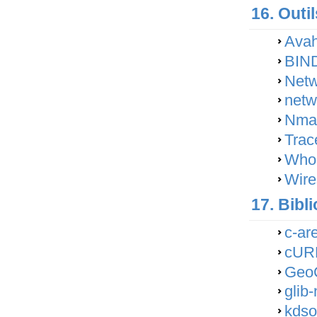
16. Outi
Avah
BIND
Netw
netw
Nma
Trac
Whoi
Wire
17. Bibl
c-ar
cURL
GeoC
glib
kdso