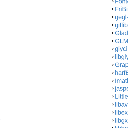
Font
FriBi
gegl
gifli
Glad
GLM-
glyci
libgl
Grap
harf
Imat
jasp
Litt
libav
libex
.
libg