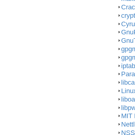
Crac
cryp
Cyru
Gnu
GnuT
gpgm
gpgm
ipta
Para
libc
Linu
libo
libp
MIT 
Nett
NSS