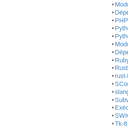
Modu
Dépe
PHP-
Pyth
Pyth
Modu
Dépe
Ruby
Rust
rust
SCon
slan
Subv
Exéc
SWIG
Tk-8