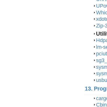
UPow
Whic
xdot
Zip-
Util
Hdpa
lm-s
pciut
sg3_
sysm
sysm
usbu
13. Pro
carg
Cbin