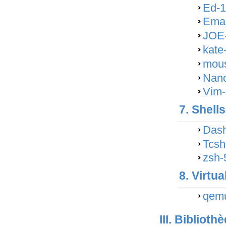
Ed-1
Ema
JOE-
kate
mous
Nano
Vim-
7. Shells
Dash
Tcsh
zsh-
8. Virtua
qemu
III. Bibliot