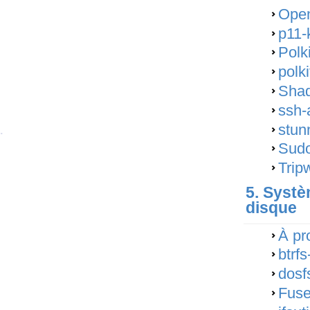
Ope
p11-
Polk
polk
Shad
ssh-
stun
.
Sudo
Trip
5. Systè
disque
À pr
btrf
dosf
Fuse