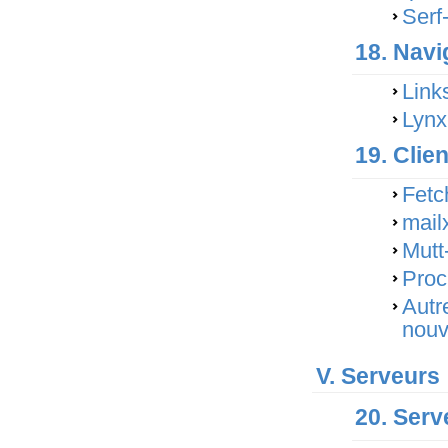
Serf
18. Nav
Link
Lynx
19. Clie
Fetc
mail
Mutt
Proc
Autr
nouv
V. Serveurs
20. Serv