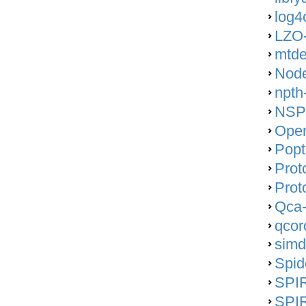
log4
LZO-
mtde
Node
npth
NSP
Open
Popt
Prot
Prot
Qca-
qcor
simd
Spid
SPIR
SPIR