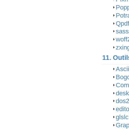
Popp
Potr
Qpdf
sass
woff
zxin
11. Outi
Asci
Bogof
Comp
deskt
dos2
edit
glsl
Grap