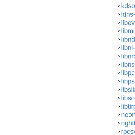
kdso
ldns
libe
libm
libn
libnl
libn
libns
libp
libps
libsl
libs
libti
neon
nght
rpcs