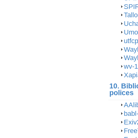
SPIR
Tallo
Ucha
Umoc
utfc
Wayl
Wayl
wv-1
Xapi
10. Bibl
polices
AAli
babl
Exiv
Free