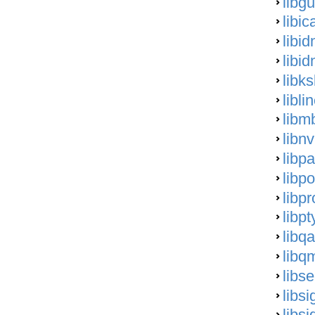
libg
libic
libid
libid
libk
libli
libm
libn
libp
libpo
libp
libpt
libqa
libq
libs
libs
libs