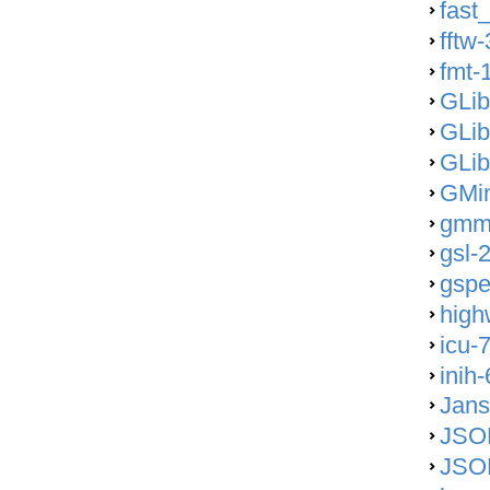
fast_
fftw-
fmt-
GLib
GLib
GLib
GMim
gmml
gsl-
gspe
high
icu-
inih
Jans
JSO
JSON