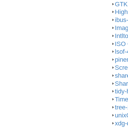
GTK-
High
ibus
Imag
Intlt
ISO 
lsof-
pine
Scre
shar
Shar
tidy
Time
tree-
unix
xdg-