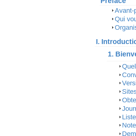
Préface
Avant-
Qui voud
Organi
I. Introduct
1. Bien
Quel
Conv
Vers
Sites
Obte
Jour
Liste
Note
Dema