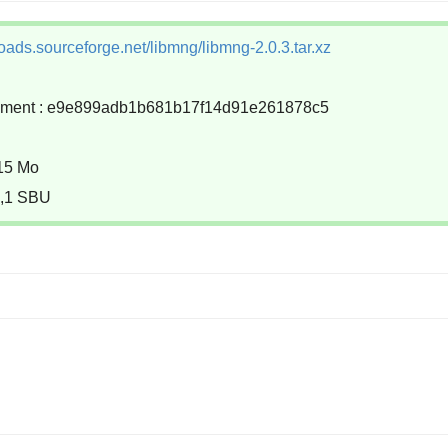
oads.sourceforge.net/libmng/libmng-2.0.3.tar.xz
gement : e9e899adb1b681b17f14d91e261878c5
 15 Mo
0,1 SBU