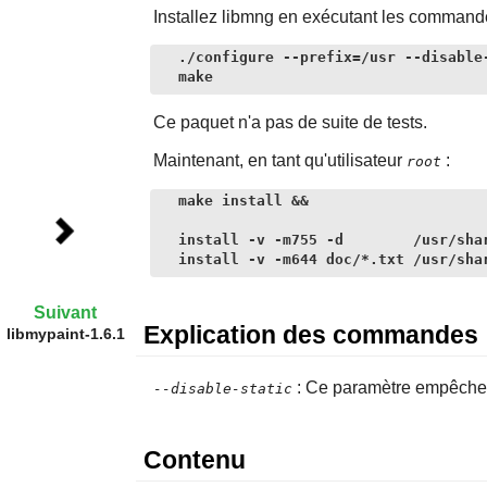
Installez
libmng
en exécutant les commande
./configure --prefix=/usr --disable-
make
Ce paquet n'a pas de suite de tests.
Maintenant, en tant qu'utilisateur
:
root
make install &&

install -v -m755 -d        /usr/shar
install -v -m644 doc/*.txt /usr/sha
Suivant
Explication des commandes
libmypaint-1.6.1
: Ce paramètre empêche l'
--disable-static
Contenu