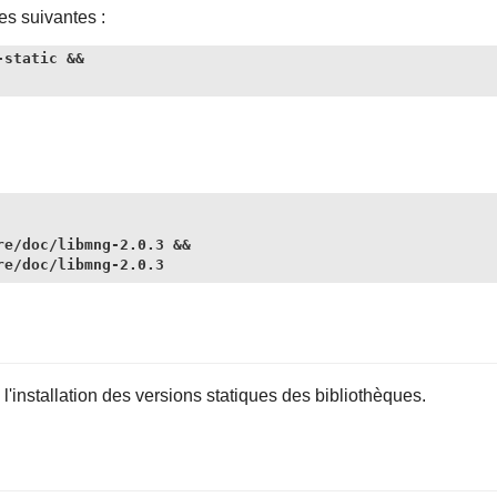
s suivantes :
static &&

e/doc/libmng-2.0.3 &&

re/doc/libmng-2.0.3
installation des versions statiques des bibliothèques.