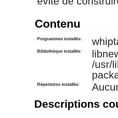
évite de construi
Contenu
whipta
Programmes installés:
libne
Bibliothèque installée:
/usr/l
pack
Aucu
Répertoires installés:
Descriptions co