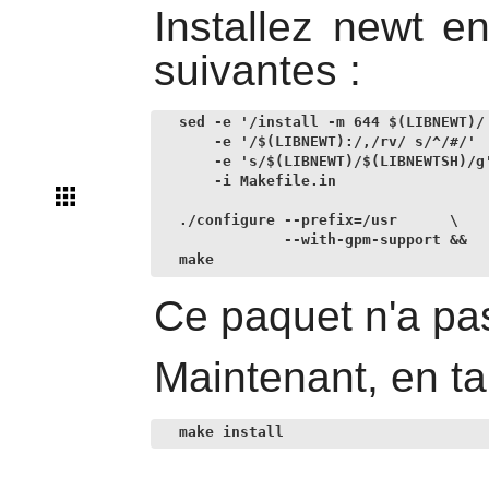
Installez
newt
en
suivantes :
sed -e '/install -m 644 $(LIBNEWT)/ 
    -e '/$(LIBNEWT):/,/rv/ s/^/#/'  
    -e 's/$(LIBNEWT)/$(LIBNEWTSH)/g'
    -i Makefile.in                  
./configure --prefix=/usr      \

            --with-gpm-support &&

make
Ce paquet n'a pas
Maintenant, en ta
make install