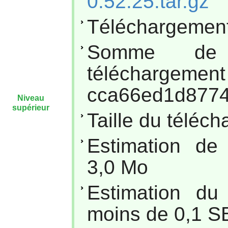
0.52.25.tar.gz
Téléchargement
Somme de
téléc
cca66ed1d8774
Niveau
supérieur
Taille du téléc
Estimation de
3,0 Mo
Estimation du
moins de 0,1 S