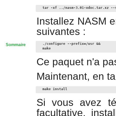
tar -xf ../nasm-3.01-xdoc.tar.xz --
Installez
NASM
e
suivantes :
./configure --prefix=/usr &&

Sommaire
make
Ce paquet n'a pas
Maintenant, en ta
make install
Si vous avez té
facultative, insta