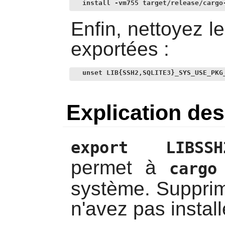
install -vm755 target/release/cargo
Enfin, nettoyez l
exportées :
unset LIB{SSH2,SQLITE3}_SYS_USE_PKG
Explication d
export LIBSSH2
permet à
cargo
système. Suppri
n'avez pas instal