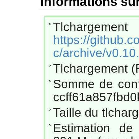
Informations sur
Tlcharg
https://github.c
c/archive/v0.10
Tlchargement (
Somme de cont
ccff61a857fbd0
Taille du tlcha
Estimation de