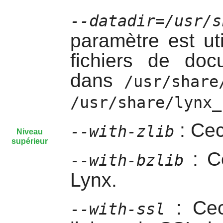
--datadir=/usr/s
paramètre est ut
fichiers de docu
dans
/usr/share
/usr/share/lynx_
: Cec
--with-zlib
Niveau
supérieur
: C
--with-bzlib
Lynx
.
: Cec
--with-ssl