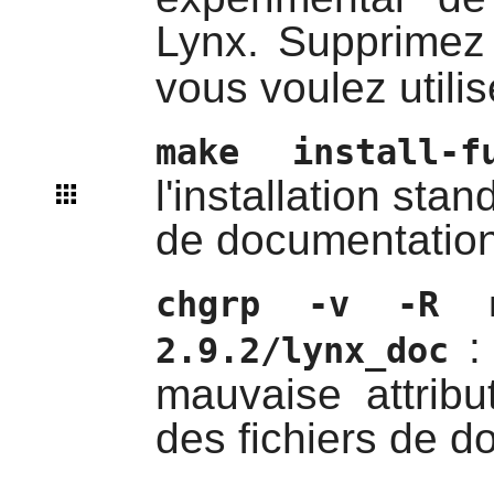
Lynx
. Supprimez
vous voulez utilis
make install-f
l'installation stan
de documentation 
chgrp -v -R ro
: 
2.9.2/lynx_doc
mauvaise attribu
des fichiers de d