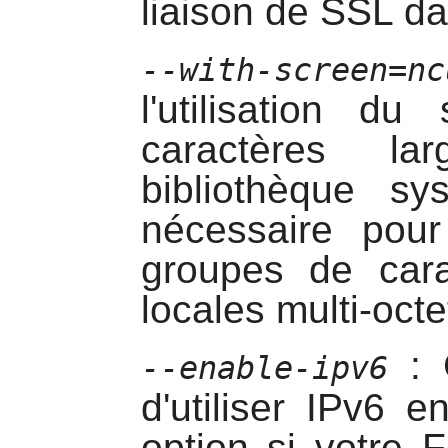
liaison de SSL d
--with-screen=nc
l'utilisation d
caractères l
bibliothèque s
nécessaire pour
groupes de cara
locales multi-octe
: 
--enable-ipv6
d'utiliser IPv6 e
option si votre F