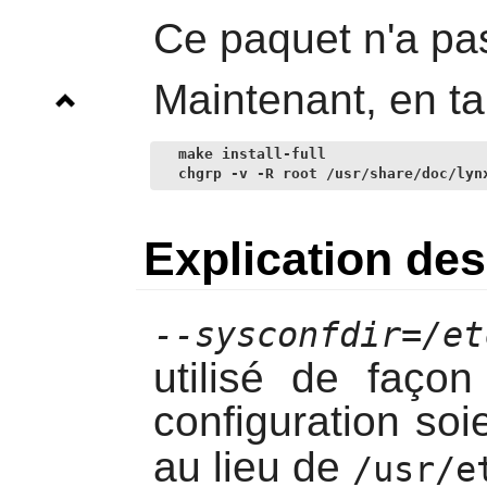
Ce paquet n'a pas
Maintenant, en ta
make install-full

chgrp -v -R root /usr/share/doc/lyn
Explication d
--sysconfdir=/et
utilisé de faço
configuration soi
au lieu de
/usr/e