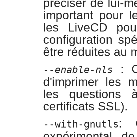
préciser de lui-m
important pour l
les LiveCD pou
configuration sp
être réduites au
: C
--enable-nls
d'imprimer les m
les questions 
certificats SSL).
: 
--with-gnutls
expérimental d