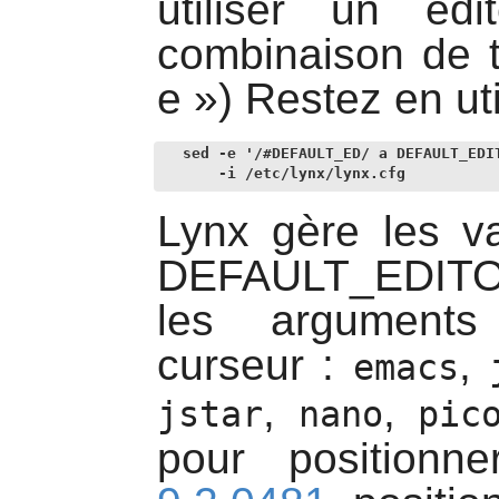
utiliser un éd
combinaison de 
e
»
) Restez en ut
sed -e '/#DEFAULT_ED/ a DEFAULT_EDIT
    -i /etc/lynx/lynx.cfg
Lynx
gère les va
DEFAULT_EDITOR
les arguments
curseur :
,
emacs
,
,
jstar
nano
pic
pour position