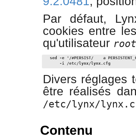
9.2.0481
, positi
Par défaut,
Lyn
cookies entre le
qu'utilisateur
roo
sed -e '/#PERSIST/    a PERSISTENT_C
    -i /etc/lynx/lynx.cfg
Divers réglages 
être réalisés da
/etc/lynx/lynx.c
Contenu