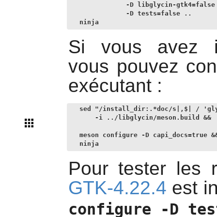
            -D libglycin-gtk4=false 
            -D tests=false ..       
ninja
Si vous avez i
vous pouvez cons
exécutant :
sed "/install_dir:.*doc/s|,$| / 'gly
    -i ../libglycin/meson.build &&

meson configure -D capi_docs=true &&
ninja
Pour tester les 
GTK-4.22.4
est in
configure -D tes