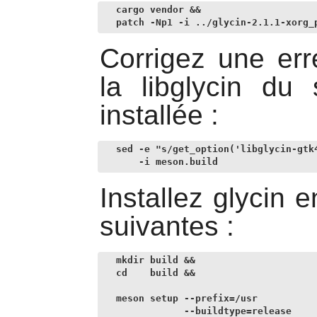
cargo vendor &&

patch -Np1 -i ../glycin-2.1.1-xorg_
Corrigez une err
la
libglycin
du s
installée :
sed -e "s/get_option('libglycin-gtk
    -i meson.build
Installez
glycin
en
suivantes :
mkdir build &&

cd    build &&

meson setup --prefix=/usr           
            --buildtype=release     