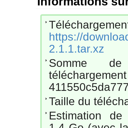
Informations sur
Téléchar
https://downloa
2.1.1.tar.xz
Somme de
téléc
411550c5da77
Taille du téléc
Estimation de
1,4 Go (avec l