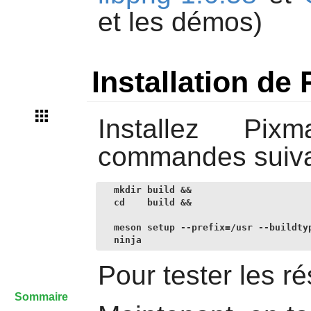
et les démos)
Installation de
Installez
Pixm
commandes suiva
mkdir build &&

cd    build &&

meson setup --prefix=/usr --buildtyp
ninja
Pour tester les ré
Sommaire