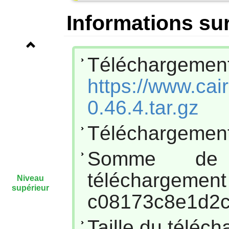
Informations sur
Téléchar
https://www.cai
0.46.4.tar.gz
Téléchargement
Somme de
téléc
Niveau
supérieur
c08173c8e1d2c
Taille du téléc