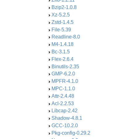
Bzip2-1.0.8
Xz-5.2.5
Zstd-1.4.5
File-5.39
Readline-8.0
M4-1.4.18
Bc-3.1.5
Flex-2.6.4
Binutils-2.35
GMP-6.2.0
MPFR-4.1.0
MPC-1.1.0
Attr-2.4.48
Acl-2.2.53
Libcap-2.42
Shadow-4.8.1
GCC-10.2.0
Pkg-config-0.29.2