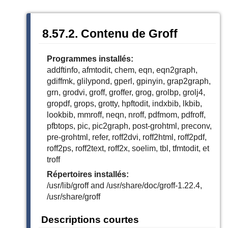
8.57.2. Contenu de Groff
Programmes installés:
addftinfo, afmtodit, chem, eqn, eqn2graph,
gdiffmk, glilypond, gperl, gpinyin, grap2graph,
grn, grodvi, groff, groffer, grog, grolbp, grolj4,
gropdf, grops, grotty, hpftodit, indxbib, lkbib,
lookbib, mmroff, neqn, nroff, pdfmom, pdfroff,
pfbtops, pic, pic2graph, post-grohtml, preconv,
pre-grohtml, refer, roff2dvi, roff2html, roff2pdf,
roff2ps, roff2text, roff2x, soelim, tbl, tfmtodit, et
troff
Répertoires installés:
/usr/lib/groff and /usr/share/doc/groff-1.22.4,
/usr/share/groff
Descriptions courtes