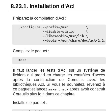
8.23.1. Installation d'Acl
Préparez la compilation d'Acl :
./configure --prefix=/usr         \

            --disable-static      \

            --libexecdir=/usr/lib \

            --docdir=/usr/share/doc/acl-2.2.53
Compilez le paquet :
make
Il faut lancer les tests d'Acl sur un système de
fichiers qui prend en charge les contrôles d'accès
après la construction de
Coreutils
avec les
bibliothèques Acl. Si vous le souhaitez, revenez à
ce paquet et lancez
après avoir construit
make check
Coreutils
plus loin dans ce chapitre.
Installez le paquet :