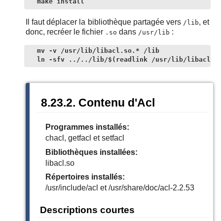
make install
Il faut déplacer la bibliothèque partagée vers
, et
/lib
donc, recréer le fichier
dans
:
.so
/usr/lib
mv -v /usr/lib/libacl.so.* /lib

ln -sfv ../../lib/$(readlink /usr/lib/libacl.s
8.23.2. Contenu d'Acl
Programmes installés:
chacl, getfacl et setfacl
Bibliothèques installées:
libacl.so
Répertoires installés:
/usr/include/acl et /usr/share/doc/acl-2.2.53
Descriptions courtes