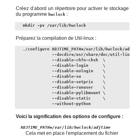
Créez d'abord un répertoire pour activer le stockage
du programme
:
hwclock
mkdir -pv /var/lib/hwclock
Préparez la compilation de Util-linux :
./configure ADJTIME_PATH=/var/lib/hwclock/adjti
            --docdir=/usr/share/doc/util-linux-
            --disable-chfn-chsh  \

            --disable-login      \

            --disable-nologin    \

            --disable-su         \

            --disable-setpriv    \

            --disable-runuser    \

            --disable-pylibmount \

            --disable-static     \

            --without-python
Voici la signification des options de configure :
ADJTIME_PATH=/var/lib/hwclock/adjtime
Cela met en place l'emplacement du fichier