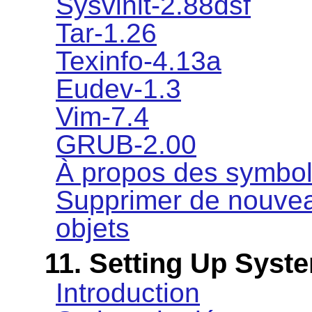
Sysvinit-2.88dsf
Tar-1.26
Texinfo-4.13a
Eudev-1.3
Vim-7.4
GRUB-2.00
À propos des symbo
Supprimer de nouvea
objets
11. Setting Up Syst
Introduction