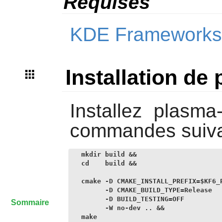
Requises
KDE Frameworks-
Installation de 
Installez
plasma-a
commandes suiva
mkdir build &&

cd    build &&

cmake -D CMAKE_INSTALL_PREFIX=$KF6_P
      -D CMAKE_BUILD_TYPE=Release   
      -D BUILD_TESTING=OFF          
Sommaire
      -W no-dev .. &&

make