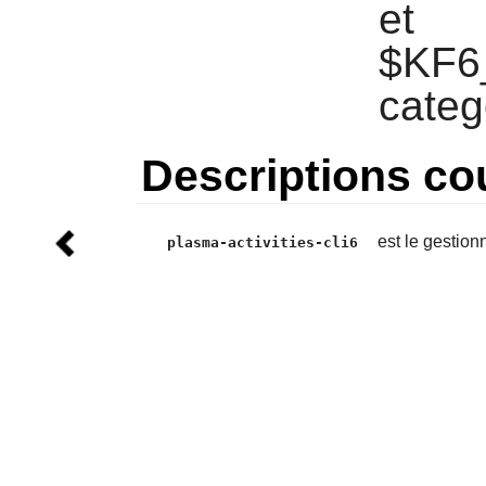
et
$KF6_
categ
Descriptions co
est le gestion
plasma-activities-cli6