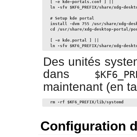
[ -e kde-portals.conf ] ||

ln -sfv $KF6_PREFIX/share/xdg-deskto
# Setup kde portal

install -dvm 755 /usr/share/xdg-desk
cd /usr/share/xdg-desktop-portal/por
[ -e kde.portal ] ||

ln -sfv $KF6_PREFIX/share/xdg-deskt
Des unités system
dans
$KF6_PR
maintenant (en t
rm -rf $KF6_PREFIX/lib/systemd
Configuration 