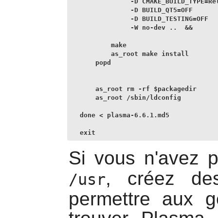
             -D CMAKE_BUILD_TYPE=Rel
             -D BUILD_QT5=OFF       
             -D BUILD_TESTING=OFF   
             -W no-dev ..  &&

        make

        as_root make install

    popd

    as_root rm -rf $packagedir

    as_root /sbin/ldconfig

done < plasma-6.6.1.md5

exit
Si vous n'avez 
, créez de
/usr
permettre aux ge