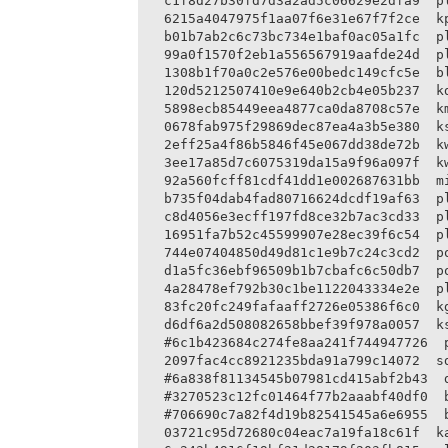
c1f8d27b30fd7d3a2ad5c06629e2dfa9  pl
6215a4047975f1aa07f6e31e67f7f2ce  kp
b01b7ab2c6c73bc734e1baf0ac05a1fc  pl
99a0f1570f2eb1a556567919aafde24d  pl
1308b1f70a0c2e576e00bedc149cfc5e  bl
120d5212507410e9e640b2cb4e05b237  kd
5898ecb85449eea4877ca0da8708c57e  km
0678fab975f29869dec87ea4a3b5e380  ks
2eff25a4f86b5846f45e067dd38de72b  kw
3ee17a85d7c6075319da15a9f96a097f  kw
92a560fcff81cdf41dd1e002687631bb  mi
b735f04dab4fad80716624dcdf19af63  pl
c8d4056e3ecff197fd8ce32b7ac3cd33  pl
16951fa7b52c45599907e28ec39f6c54  pl
744e07404850d49d81c1e9b7c24c3cd2  po
d1a5fc36ebf96509b1b7cbafc6c50db7  po
4a28478ef792b30c1be1122043334e2e  pl
83fc20fc249fafaaff2726e05386f6c0  kg
d6df6a2d508082658bbef39f978a0057  ks
#6c1b423684c274fe8aa241f744947726  p
2097fac4cc8921235bda91a799c14072  sd
#6a838f81134545b07981cd415abf2b43  d
#3270523c12fc01464f77b2aaabf40df0  b
#706690c7a82f4d19b82541545a6e6955  b
03721c95d72680c04eac7a19fa18c61f  ka