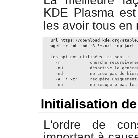
La meilleure fa
KDE Plasma est 
les avoir tous e
url=https://download.kde.org/stable/
wget -r -nH -nd -A '*.xz' -np $url
Les options utilisées ici sont :

  -r            cherche récursivemen
  -nH           désactive la généra
  -nd           ne crée pas de hiéra
  -A '*.xz'     récupère uniquement 
  -np           ne récupère pas les
Initialisation d
L'ordre de cons
important à caus