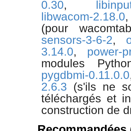
0.30
,
libinpu
libwacom-2.18.0
,
(pour wacomtab
sensors-3-6-2
,
3.14.0
,
power-p
modules Pyth
pygdbmi-0.11.0.0
2.6.3
(s'ils ne so
téléchargés et i
construction de d
Recommandées (à