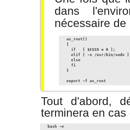
dans l'envir
nécessaire de l
as_root()

{

  if   [ $EUID = 0 ];       
  elif [ -x /usr/bin/sudo ];
  else                     
  fi

}

export -f as_root
Tout d'abord, d
terminera en cas 
bash -e