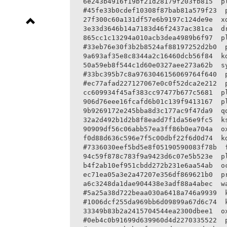
6e243b4916f19bf21d28179f203fb815  pl
#45fe33b0cdef10308f87bab81a579f23  p
27f300c60a131df57e6b9197c124de9e  xd
3e33d3646b14a7183d46f2437ac381ca  dr
865cc1c13294a010acb3dea4989b6f97  pl
#33eb76e30f3b2b8524af88197252d2b0  p
9a693af35e8c8344a2c16460dcb56f84  kd
50a59eb8f544c1d60e0327aee273a62b  sy
#33bc395b7c8a9763046156069764f640  p
#ec77afad227127067e0c0f52dca2e212  p
cc609934f45af383cc97477b677c5681  pl
906d76eee16fcafd6b01c139f9413167  pl
9b9269172e245bba8d3c177ac9f47da9  qq
32a2d492b1d2b8f8eadd7f1da56e9fc5  ks
90909df56c06abb57ea3ff86b0ea704a  ox
f0d88d636c596e7f5c00dbf22f6d0d74  kd
#7336030eef5bd5e8f05190590083f78b  f
94c59f878c783f9a9423d6c07e5b523e  pl
b4f2ab10ef951cbdd272b231e6aa54ab  oc
ec71ea05a3e2a47207e356df869621b0  pr
a6c3248da1dae904438e3adf88a4abec  wa
#5a25a38d722beaa030a6418a746a9939  k
#1006dcf255da969bb6d09899a67d6c74  k
33349b83b2a2415704544ea2300dbee1  ox
#0eb4c0b91699d639960d4d2270335522  p