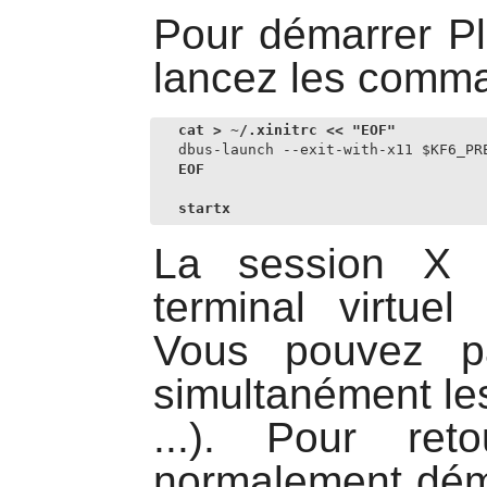
Pour démarrer
P
lancez les comma
dbus-launch --exit-with-x11 $KF6_PR
EOF

startx
La session X 
terminal virtuel
Vous pouvez p
simultanément les
...). Pour re
normalement démar