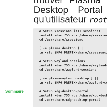
trouver
Plasma
e
Desktop Portal
qu'utilisateur
roo
# Setup xsessions (X11 sessions)

install -dvm 755 /usr/share/xsession
cd /usr/share/xsessions

[ -e plasma.desktop ] ||

ln -sfv $KF6_PREFIX/share/xsessions/
# Setup wayland-sessions 

install -dvm 755 /usr/share/wayland-
cd /usr/share/wayland-sessions

[ -e plasmawayland.desktop ] ||

ln -sfv $KF6_PREFIX/share/wayland-se
Sommaire
# Setup xdg-desktop-portal

install -dvm 755 /usr/share/xdg-desk
cd /usr/share/xdg-desktop-portal 
