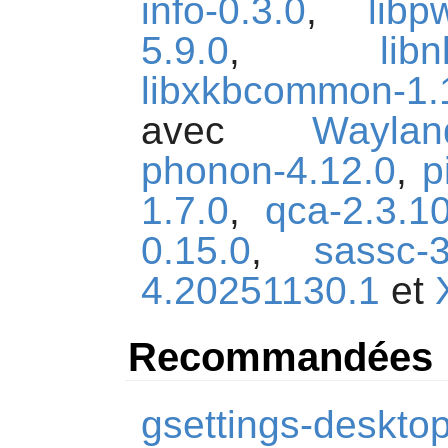
info-0.3.0
,
libp
5.9.0
,
libn
libxkbcommon-1.
avec
Waylan
phonon-4.12.0
,
p
1.7.0
,
qca-2.3.1
0.15.0
,
sassc-3
4.20251130.1
et
Recommandées
gsettings-deskto