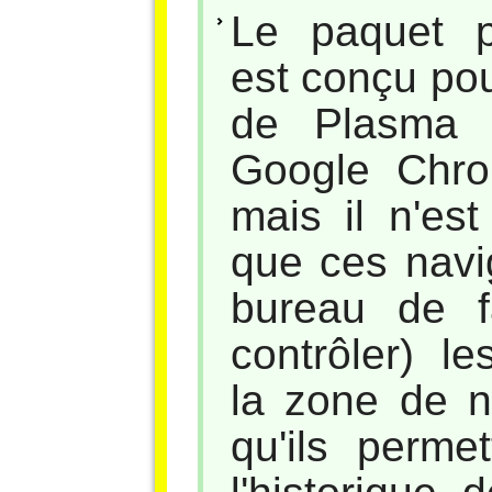
Le paquet pl
est conçu pou
de Plasma d
Google Chro
mais il n'es
que ces navi
bureau de f
contrôler) l
la zone de n
qu'ils perme