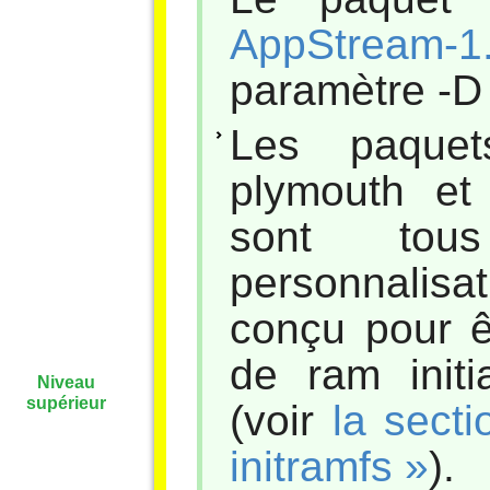
AppStream-1.
paramètre -D 
Les paquet
plymouth et
sont tou
personnalis
conçu pour ê
de ram init
Niveau
supérieur
(voir
la secti
initramfs »
).