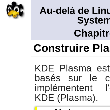
Au-delà de Lin
System
Chapit
Construire Pl
KDE Plasma est 
basés sur le c
implémentent l'
KDE (Plasma).