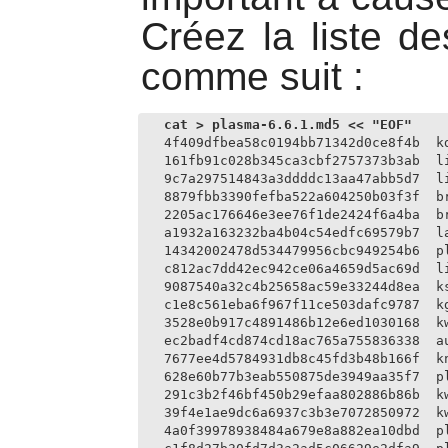
Créez la liste de
comme suit :
4f409dfbea58c0194bb71342d0ce8f4b  kd
161fb91c028b345ca3cbf2757373b3ab  li
9c7a297514843a3ddddc13aa47abb5d7  li
8879fbb3390fefba522a604250b03f3f  br
2205ac176646e3ee76f1de2424f6a4ba  br
a1932a163232ba4b04c54edfc69579b7  la
14342002478d534479956cbc949254b6  pl
c812ac7dd42ec942ce06a4659d5ac69d  li
9087540a32c4b25658ac59e33244d8ea  ks
c1e8c561eba6f967f11ce503dafc9787  kg
3528e0b917c4891486b12e6ed1030168  kw
ec2badf4cd874cd18ac765a755836338  au
7677ee4d5784931db8c45fd3b48b166f  kn
628e60b77b3eab550875de3949aa35f7  pl
291c3b2f46bf450b29efaa802886b86b  kw
39f4e1ae9dc6a6937c3b3e7072850972  kw
4a0f39978938484a679e8a882ea10dbd  pl