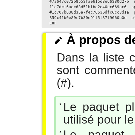
#7a647c072b8b53fae615d3e66380d27b  s
11a7dcf6aec63d51bfba2e40ec669ac6  sp
#1c707b638d35a7f4c76536dfc6cc3d1a  p
859c41b0e80c7b30e91f5f37f9060b0e  p
EOF
À propos d
Dans la liste c
sont commenté
(#).
Le paquet pl
utilisé pour l
Le paquet 