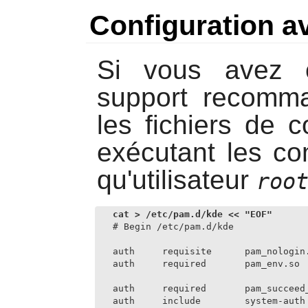
Configuration a
Si vous avez c
support recom
les fichiers de 
exécutant les c
qu'utilisateur
roo
# Begin /etc/pam.d/kde

auth     requisite      pam_nologin.
auth     required       pam_env.so

auth     required       pam_succeed_
auth     include        system-auth
