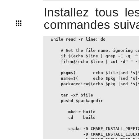
Installez tous l
commandes suiva
while read -r line; do

    # Get the file name, ignoring co
    if $(echo $line | grep -E -q '^ 
    file=$(echo $line | cut -d" " -f
    pkg=$(       echo $file|sed 's|^
    name=$(      echo $pkg |sed 's|-
    packagedir=$(echo $pkg |sed 's|\
    tar -xf $file

    pushd $packagedir

       mkdir build

       cd    build

       cmake -D CMAKE_INSTALL_PREFIX
             -D CMAKE_INSTALL_LIBEXE