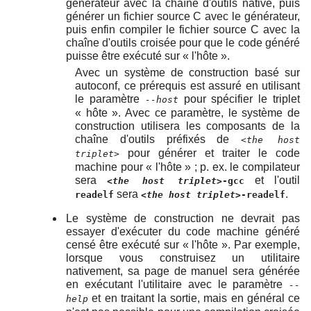
générateur avec la chaîne d'outils native, puis
générer un fichier source C avec le générateur,
puis enfin compiler le fichier source C avec la
chaîne d'outils croisée pour que le code généré
puisse être exécuté sur
«
l'hôte
»
.
Avec un système de construction basé sur
autoconf, ce prérequis est assuré en utilisant
le paramètre
pour spécifier le triplet
--host
«
hôte
»
. Avec ce paramètre, le système de
construction utilisera les composants de la
chaîne d'outils préfixés de
<the host
pour générer et traiter le code
triplet>
machine pour
«
l'hôte
»
; p. ex. le compilateur
sera
et l'outil
<the host triplet>
-gcc
sera
.
readelf
<the host triplet>
-readelf
Le système de construction ne devrait pas
essayer d'exécuter du code machine généré
censé être exécuté sur
«
l'hôte
»
. Par exemple,
lorsque vous construisez un utilitaire
nativement, sa page de manuel sera générée
en exécutant l'utilitaire avec le paramètre
--
et en traitant la sortie, mais en général ce
help