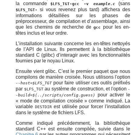
la commande
(sans
$LFS_TGT-gcc -v
example.c
si vous revenez plus tard) affichera des
$LFS_TGT-
informations détaillées sur les phases de
préprocesseur, de compilation et d’assemblage, ainsi
que les chemins de recherche de
pour les en-
gcc
têtes inclus et leur ordre.
L’installation suivante concerne les en-têtes nettoyés
de l’API de Linux. Ils permettent à la bibliothèque
standard C (glibc) d’interagir avec les fonctionnalités
fournies par le noyau Linux.
Ensuite vient glibc. C'est le premier paquet que nous
compilons de manière croisée. Nous utilisons l'option
pour faire utiliser ces outils préfixés
--host=$LFS_TGT
par
au système de construction, et l'option
$LFS_TGT
-
pour activer le
-build=$(../scripts/config.guess)
«
mode de compilation croisée
»
comme indiqué. La
variable
est utilisée pour forcer l'installation
DESTDIR
dans le système de fichiers LFS.
Comme indiqué précédemment, la bibliothèque
standard C++ est ensuite compilée, suivie dans le
Chapitre 6
par les autres programmes qui nécessitent