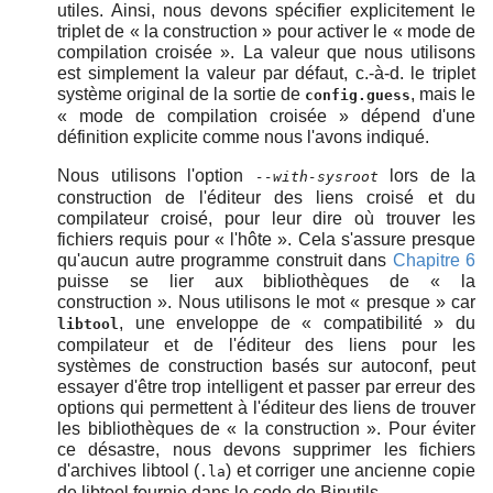
utiles. Ainsi, nous devons spécifier explicitement le
triplet de
«
la construction
»
pour activer le
«
mode de
compilation croisée
»
. La valeur que nous utilisons
est simplement la valeur par défaut, c.-à-d. le triplet
système original de la sortie de
, mais le
config.guess
«
mode de compilation croisée
»
dépend d'une
définition explicite comme nous l'avons indiqué.
Nous utilisons l'option
lors de la
--with-sysroot
construction de l'éditeur des liens croisé et du
compilateur croisé, pour leur dire où trouver les
fichiers requis pour
«
l'hôte
»
. Cela s'assure presque
qu'aucun autre programme construit dans
Chapitre 6
puisse se lier aux bibliothèques de
«
la
construction
»
. Nous utilisons le mot
«
presque
»
car
, une enveloppe de
«
compatibilité
»
du
libtool
compilateur et de l'éditeur des liens pour les
systèmes de construction basés sur autoconf, peut
essayer d'être trop intelligent et passer par erreur des
options qui permettent à l'éditeur des liens de trouver
les bibliothèques de
«
la construction
»
. Pour éviter
ce désastre, nous devons supprimer les fichiers
d'archives libtool (
) et corriger une ancienne copie
.la
de libtool fournie dans le code de Binutils.