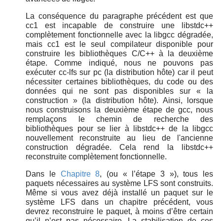
La conséquence du paragraphe précédent est que
cc1 est incapable de construire une libstdc++
complètement fonctionnelle avec la libgcc dégradée,
mais cc1 est le seul compilateur disponible pour
construire les bibliothèques C/C++ à la deuxième
étape. Comme indiqué, nous ne pouvons pas
exécuter cc-lfs sur pc (la distribution hôte) car il peut
nécessiter certaines bibliothèques, du code ou des
données qui ne sont pas disponibles sur
«
la
construction
»
(la distribution hôte). Ainsi, lorsque
nous construisons la deuxième étape de gcc, nous
remplaçons le chemin de recherche des
bibliothèques pour se lier à libstdc++ de la libgcc
nouvellement reconstruite au lieu de l'ancienne
construction dégradée. Cela rend la libstdc++
reconstruite complètement fonctionnelle.
Dans le
Chapitre 8
, (ou
«
l’étape 3
»
), tous les
paquets nécessaires au système LFS sont construits.
Même si vous avez déjà installé un paquet sur le
système LFS dans un chapitre précédent, vous
devrez reconstruire le paquet, à moins d’être certain
qu’il n’est pas nécessaire. La stabilisation de ces