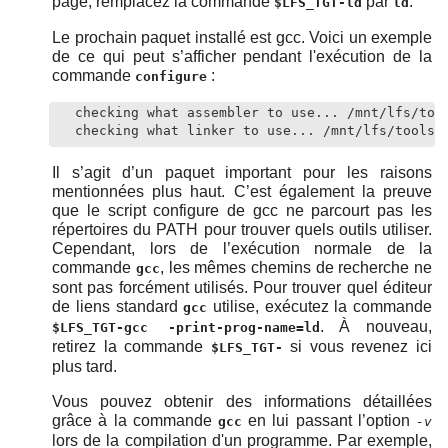
page, remplacez la commande
par
.
$LFS_TGT-ld
ld
Le prochain paquet installé est gcc. Voici un exemple
de ce qui peut s’afficher pendant l'exécution de la
commande
:
configure
checking what assembler to use... /mnt/lfs/tool
checking what linker to use... /mnt/lfs/tools/
Il s’agit d’un paquet important pour les raisons
mentionnées plus haut. C’est également la preuve
que le script configure de gcc ne parcourt pas les
répertoires du PATH pour trouver quels outils utiliser.
Cependant, lors de l’exécution normale de la
commande
, les mêmes chemins de recherche ne
gcc
sont pas forcément utilisés. Pour trouver quel éditeur
de liens standard
utilise, exécutez la commande
gcc
. À nouveau,
$LFS_TGT-gcc -print-prog-name=ld
retirez la commande
si vous revenez ici
$LFS_TGT-
plus tard.
Vous pouvez obtenir des informations détaillées
grâce à la commande
en lui passant l’option
gcc
-v
lors de la compilation d'un programme. Par exemple,