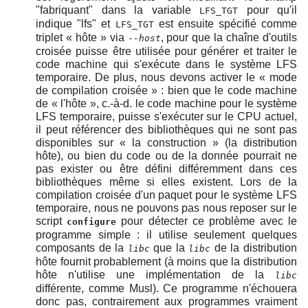
"fabriquant" dans la variable
pour qu'il
LFS_TGT
indique "lfs" et
est ensuite spécifié comme
LFS_TGT
triplet
«
hôte
»
via
, pour que la chaîne d'outils
--host
croisée puisse être utilisée pour générer et traiter le
code machine qui s'exécute dans le système LFS
temporaire. De plus, nous devons activer le
«
mode
de compilation croisée
»
: bien que le code machine
de
«
l'hôte
»
, c.-à-d. le code machine pour le système
LFS temporaire, puisse s'exécuter sur le CPU actuel,
il peut référencer des bibliothèques qui ne sont pas
disponibles sur
«
la construction
»
(la distribution
hôte), ou bien du code ou de la donnée pourrait ne
pas exister ou être défini différemment dans ces
bibliothèques même si elles existent. Lors de la
compilation croisée d'un paquet pour le système LFS
temporaire, nous ne pouvons pas nous reposer sur le
script
pour détecter ce problème avec le
configure
programme simple : il utilise seulement quelques
composants de la
que la
de la distribution
libc
libc
hôte fournit probablement (à moins que la distribution
hôte n'utilise une implémentation de la
libc
différente, comme Musl). Ce programme n'échouera
donc pas, contrairement aux programmes vraiment