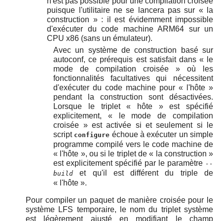
n'est pas possible pour une compilation croisée
puisque l'utilitaire ne se lancera pas sur
«
la
construction
»
: il est évidemment impossible
d'exécuter du code machine ARM64 sur un
CPU x86 (sans un émulateur).
Avec un système de construction basé sur
autoconf, ce prérequis est satisfait dans
«
le
mode de compilation croisée
»
où les
fonctionnalités facultatives qui nécessitent
d'exécuter du code machine pour
«
l'hôte
»
pendant la construction sont désactivées.
Lorsque le triplet
«
hôte
»
est spécifié
explicitement,
«
le mode de compilation
croisée
»
est activée si et seulement si le
script
échoue à exécuter un simple
configure
programme compilé vers le code machine de
«
l'hôte
»
, ou si le triplet de
«
la construction
»
est explicitement spécifié par le paramètre
--
et qu'il est différent du triple de
build
«
l'hôte
»
.
Pour compiler un paquet de manière croisée pour le
système LFS temporaire, le nom du triplet système
est légèrement ajusté en modifiant le champ