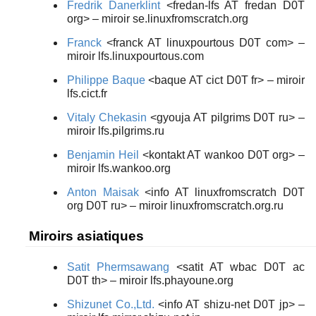
Fredrik Danerklint
<fredan-lfs AT fredan D0T
org> – miroir se.linuxfromscratch.org
Franck
<franck AT linuxpourtous D0T com> –
miroir lfs.linuxpourtous.com
Philippe Baque
<baque AT cict D0T fr> – miroir
lfs.cict.fr
Vitaly Chekasin
<gyouja AT pilgrims D0T ru> –
miroir lfs.pilgrims.ru
Benjamin Heil
<kontakt AT wankoo D0T org> –
miroir lfs.wankoo.org
Anton Maisak
<info AT linuxfromscratch D0T
org D0T ru> – miroir linuxfromscratch.org.ru
Miroirs asiatiques
Satit Phermsawang
<satit AT wbac D0T ac
D0T th> – miroir lfs.phayoune.org
Shizunet Co.,Ltd.
<info AT shizu-net D0T jp> –