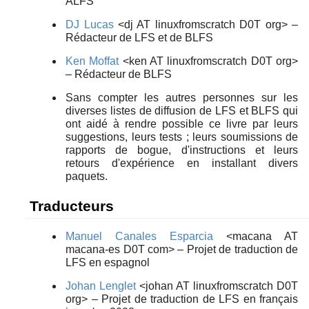
ALFS
DJ Lucas
<dj AT linuxfromscratch D0T org> –
Rédacteur de LFS et de BLFS
Ken Moffat
<ken AT linuxfromscratch D0T org>
– Rédacteur de BLFS
Sans compter les autres personnes sur les
diverses listes de diffusion de LFS et BLFS qui
ont aidé à rendre possible ce livre par leurs
suggestions, leurs tests ; leurs soumissions de
rapports de bogue, d'instructions et leurs
retours d'expérience en installant divers
paquets.
Traducteurs
Manuel Canales Esparcia
<macana AT
macana-es D0T com> – Projet de traduction de
LFS en espagnol
Johan Lenglet
<johan AT linuxfromscratch D0T
org> – Projet de traduction de LFS en français