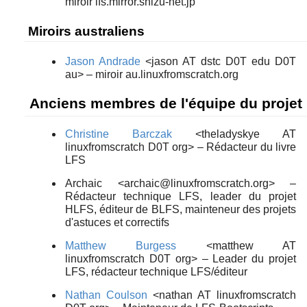
miroir lfs.mirror.shizu-net.jp
Miroirs australiens
Jason Andrade
<jason AT dstc D0T edu D0T
au> – miroir au.linuxfromscratch.org
Anciens membres de l'équipe du projet
Christine Barczak
<theladyskye AT
linuxfromscratch D0T org> – Rédacteur du livre
LFS
Archaic <archaic@linuxfromscratch.org> –
Rédacteur technique LFS, leader du projet
HLFS, éditeur de BLFS, mainteneur des projets
d'astuces et correctifs
Matthew Burgess
<matthew AT
linuxfromscratch D0T org> – Leader du projet
LFS, rédacteur technique LFS/éditeur
Nathan Coulson
<nathan AT linuxfromscratch