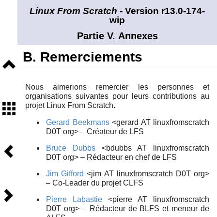
Linux From Scratch
- Version r13.0-174-
wip
Partie V. Annexes
B. Remerciements
Niveau
supérieur
Nous aimerions remercier les personnes et
organisations suivantes pour leurs contributions au
Sommaire
projet Linux From Scratch.
Gerard Beekmans
<gerard AT linuxfromscratch
D0T org> – Créateur de LFS
Précédent
Bruce Dubbs
<bdubbs AT linuxfromscratch
D0T org> – Rédacteur en chef de LFS
Jim Gifford
<jim AT linuxfromscratch D0T org>
– Co-Leader du projet CLFS
Suivant
Pierre Labastie
<pierre AT linuxfromscratch
D0T org> – Rédacteur de BLFS et meneur de