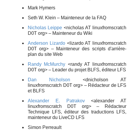
Mark Hymers
Seth W. Klein – Mainteneur de la FAQ
Nicholas Leippe
<nicholas AT linuxfromscratch
D0T org> – Mainteneur du Wiki
Anderson Lizardo
<lizardo AT linuxfromscratch
D0T org> – Mainteneur des scripts d'arrière-
plan du site Web
Randy McMurchy
<randy AT linuxfromscratch
D0T org> – Leader du projet BLFS, éditeur LFS
Dan Nicholson
<dnicholson AT
linuxfromscratch D0T org> – Rédacteur de LFS
et BLFS
Alexander E. Patrakov
<alexander AT
linuxfromscratch D0T org> – Rédacteur
Technique LFS, éditeur des traductions LFS,
mainteneur du LiveCD LFS
Simon Perreault