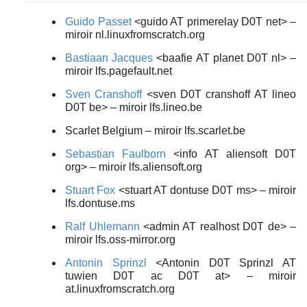
Guido Passet
<guido AT primerelay D0T net> –
miroir nl.linuxfromscratch.org
Bastiaan Jacques
<baafie AT planet D0T nl> –
miroir lfs.pagefault.net
Sven Cranshoff
<sven D0T cranshoff AT lineo
D0T be> – miroir lfs.lineo.be
Scarlet Belgium – miroir lfs.scarlet.be
Sebastian Faulborn
<info AT aliensoft D0T
org> – miroir lfs.aliensoft.org
Stuart Fox
<stuart AT dontuse D0T ms> – miroir
lfs.dontuse.ms
Ralf Uhlemann
<admin AT realhost D0T de> –
miroir lfs.oss-mirror.org
Antonin Sprinzl
<Antonin D0T Sprinzl AT
tuwien D0T ac D0T at> – miroir
at.linuxfromscratch.org