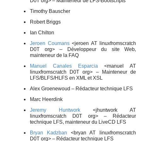
D0T org> – Mainteneur de LFS-Bootscripts
Timothy Bauscher
Robert Briggs
Ian Chilton
Jeroen Coumans
<jeroen AT linuxfromscratch
D0T org> – Développeur du site Web,
mainteneur de la FAQ
Manuel Canales Esparcia
<manuel AT
linuxfromscratch D0T org> – Mainteneur de
LFS/BLFS/HLFS en XML et XSL
Alex Groenewoud – Rédacteur technique LFS
Marc Heerdink
Jeremy Huntwork
<jhuntwork AT
linuxfromscratch D0T org> – Rédacteur
technique LFS, mainteneur du LiveCD LFS
Bryan Kadzban
<bryan AT linuxfromscratch
D0T org> – Rédacteur technique LFS