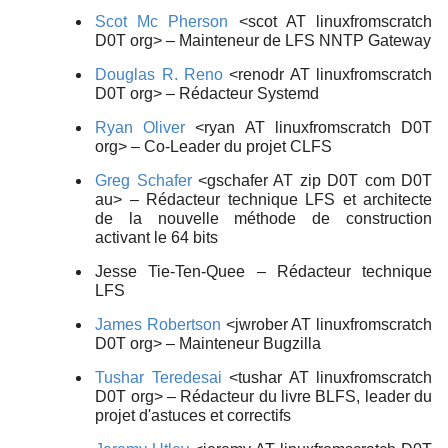
Scot Mc Pherson
<scot AT linuxfromscratch
D0T org> – Mainteneur de LFS NNTP Gateway
Douglas R. Reno
<renodr AT linuxfromscratch
D0T org> – Rédacteur Systemd
Ryan Oliver
<ryan AT linuxfromscratch D0T
org> – Co-Leader du projet CLFS
Greg Schafer
<gschafer AT zip D0T com D0T
au> – Rédacteur technique LFS et architecte
de la nouvelle méthode de construction
activant le 64 bits
Jesse Tie-Ten-Quee – Rédacteur technique
LFS
James Robertson
<jwrober AT linuxfromscratch
D0T org> – Mainteneur Bugzilla
Tushar Teredesai
<tushar AT linuxfromscratch
D0T org> – Rédacteur du livre BLFS, leader du
projet d'astuces et correctifs