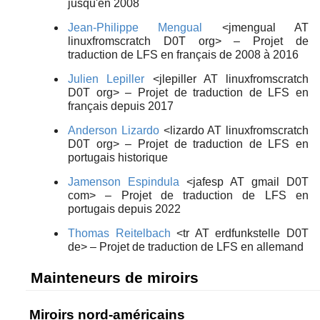
jusqu'en 2008
Jean-Philippe Mengual
<jmengual AT
linuxfromscratch D0T org> – Projet de
traduction de LFS en français de 2008 à 2016
Julien Lepiller
<jlepiller AT linuxfromscratch
D0T org> – Projet de traduction de LFS en
français depuis 2017
Anderson Lizardo
<lizardo AT linuxfromscratch
D0T org> – Projet de traduction de LFS en
portugais historique
Jamenson Espindula
<jafesp AT gmail D0T
com> – Projet de traduction de LFS en
portugais depuis 2022
Thomas Reitelbach
<tr AT erdfunkstelle D0T
de> – Projet de traduction de LFS en allemand
Mainteneurs de miroirs
Miroirs nord-américains