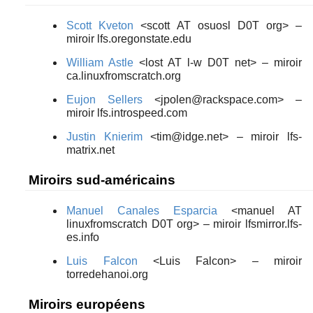
Scott Kveton
<scott AT osuosl D0T org> –
miroir lfs.oregonstate.edu
William Astle
<lost AT l-w D0T net> – miroir
ca.linuxfromscratch.org
Eujon Sellers
<jpolen@rackspace.com> –
miroir lfs.introspeed.com
Justin Knierim
<tim@idge.net> – miroir lfs-
matrix.net
Miroirs sud-américains
Manuel Canales Esparcia
<manuel AT
linuxfromscratch D0T org> – miroir lfsmirror.lfs-
es.info
Luis Falcon
<Luis Falcon> – miroir
torredehanoi.org
Miroirs européens