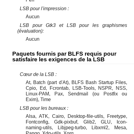
LSB pour l'impression :
Aucun
LSB pour Gtk3 et LSB pour les graphismes
(évaluation):
Aucun
Paquets fournis par BLFS requis pour
satisfaire les exigences de la LSB
Cœur de la LSB :
At, Batch (part d'At), BLFS Bash Startup Files,
Cpio, Ed, Fcrontab, LSB-Tools, NSPR, NSS,
Linux-PAM, Pax, Sendmail (ou Postfix ou
Exim), Time
LSB pour les bureaux :
Alsa, ATK, Cairo, Desktop-file-utils, Freetype,
Fontconfig, Gdk-pixbuf, Glib2, GLU, Icon-
naming-utils, Libjpeg-turbo, Libxml2, Mesa,
Pango, Xdg-utils, Xorg