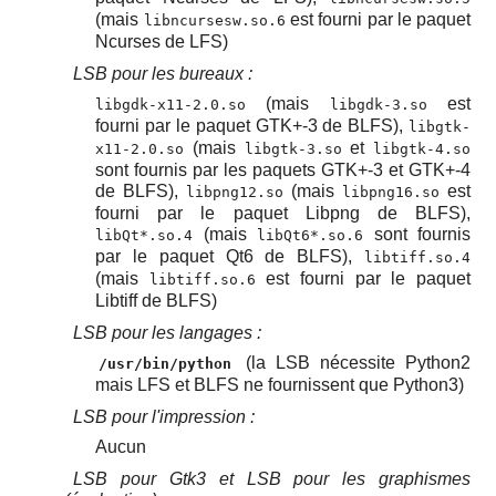
(mais
est fourni par le paquet
libncursesw.so.6
Ncurses de LFS)
LSB pour les bureaux :
(mais
est
libgdk-x11-2.0.so
libgdk-3.so
fourni par le paquet GTK+-3 de BLFS),
libgtk-
(mais
et
x11-2.0.so
libgtk-3.so
libgtk-4.so
sont fournis par les paquets GTK+-3 et GTK+-4
de BLFS),
(mais
est
libpng12.so
libpng16.so
fourni par le paquet Libpng de BLFS),
(mais
sont fournis
libQt*.so.4
libQt6*.so.6
par le paquet Qt6 de BLFS),
libtiff.so.4
(mais
est fourni par le paquet
libtiff.so.6
Libtiff de BLFS)
LSB pour les langages :
(la LSB nécessite Python2
/usr/bin/python
mais LFS et BLFS ne fournissent que Python3)
LSB pour l'impression :
Aucun
LSB pour Gtk3 et LSB pour les graphismes