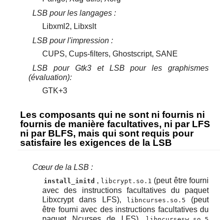
LSB pour les langages :
Libxml2, Libxslt
LSB pour l'impression :
CUPS, Cups-filters, Ghostscript, SANE
LSB pour Gtk3 et LSB pour les graphismes
(évaluation):
GTK+3
Les composants qui ne sont ni fournis ni
fournis de manière facultatives, ni par LFS
ni par BLFS, mais qui sont requis pour
satisfaire les exigences de la LSB
Cœur de la LSB :
,
(peut être fourni
install_initd
libcrypt.so.1
avec des instructions facultatives du paquet
Libxcrypt dans LFS),
(peut
libncurses.so.5
être fourni avec des instructions facultatives du
paquet Ncurses de LFS),
libncursesw.so.5