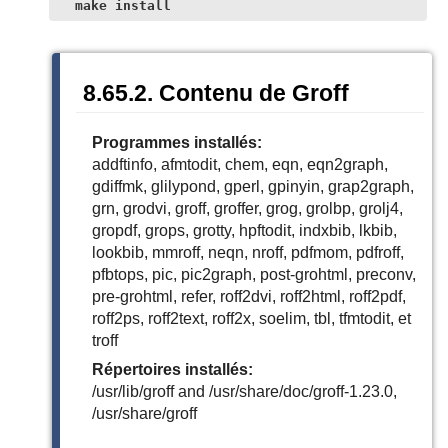
make install
8.65.2. Contenu de Groff
Programmes installés:
addftinfo, afmtodit, chem, eqn, eqn2graph,
gdiffmk, glilypond, gperl, gpinyin, grap2graph,
grn, grodvi, groff, groffer, grog, grolbp, grolj4,
gropdf, grops, grotty, hpftodit, indxbib, lkbib,
lookbib, mmroff, neqn, nroff, pdfmom, pdfroff,
pfbtops, pic, pic2graph, post-grohtml, preconv,
pre-grohtml, refer, roff2dvi, roff2html, roff2pdf,
roff2ps, roff2text, roff2x, soelim, tbl, tfmtodit, et
troff
Répertoires installés:
/usr/lib/groff and /usr/share/doc/groff-1.23.0,
/usr/share/groff