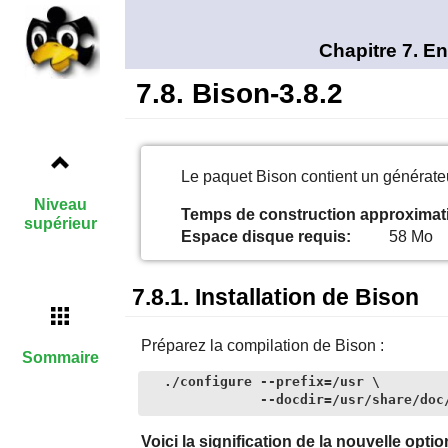
Chapitre 7. E
7.8. Bison-3.8.2
Le paquet Bison contient un générate
Niveau
Temps de construction approximati
supérieur
Espace disque requis:
58 Mo
7.8.1. Installation de Bison
Préparez la compilation de Bison :
Sommaire
./configure --prefix=/usr \

            --docdir=/usr/share/doc
Voici la signification de la nouvelle opti