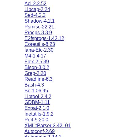
Acl-2.2.52
Libcap-2.24
Sed-4.2.2
Shadow-4.2.1
Psmisc-22.21
Procps-3.3.9
E2fsprogs-1.42.12
Coreutils-8.23
Iana-Etc-2.30
M4-1.4.17
Flex-2.5.39
Bison-3.0.2
Grep-2.20
Readline-6.3
Bash-4.3
Bc-1.06.95
Libtool-2.4.2
GDBM-1.11
Expat-2.1.0
Inetutils-1.9.2
Perl-5.20.0
XML::Parser-2.42_01
Autoconf-2.69