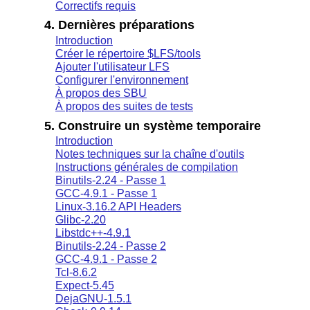
Correctifs requis
4. Dernières préparations
Introduction
Créer le répertoire $LFS/tools
Ajouter l'utilisateur LFS
Configurer l'environnement
À propos des SBU
À propos des suites de tests
5. Construire un système temporaire
Introduction
Notes techniques sur la chaîne d'outils
Instructions générales de compilation
Binutils-2.24 - Passe 1
GCC-4.9.1 - Passe 1
Linux-3.16.2 API Headers
Glibc-2.20
Libstdc++-4.9.1
Binutils-2.24 - Passe 2
GCC-4.9.1 - Passe 2
Tcl-8.6.2
Expect-5.45
DejaGNU-1.5.1