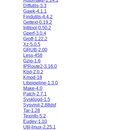
Automake-1.14.1
Diffutils-3.3
Gawk-4.1.1
Findutils-4.4.2
Gettext-0.19.2
Intltool-0.50.2
Gperf-3.0.4
Groff-1.22.2
Xz-5.0.5
GRUB-2.00
Less-458
Gzip-1.6
IPRoute2-3.16.0
Kbd-2.0.2
Kmod-18
Libpipeline-1.3.0
Make-4.0
Patch-2.7.1
Sysklogd-1.5
Sysvinit-2.88dsf
Tar-1.28
Texinfo-5.2
Eudev-1.10
Util-linux-2.25.1