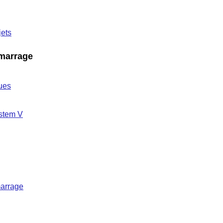
jets
émarrage
ues
ystem V
marrage