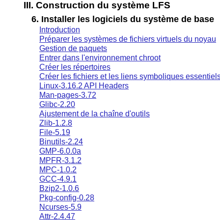
III. Construction du système LFS
6. Installer les logiciels du système de base
Introduction
Préparer les systèmes de fichiers virtuels du noyau
Gestion de paquets
Entrer dans l'environnement chroot
Créer les répertoires
Créer les fichiers et les liens symboliques essentiel
Linux-3.16.2 API Headers
Man-pages-3.72
Glibc-2.20
Ajustement de la chaîne d'outils
Zlib-1.2.8
File-5.19
Binutils-2.24
GMP-6.0.0a
MPFR-3.1.2
MPC-1.0.2
GCC-4.9.1
Bzip2-1.0.6
Pkg-config-0.28
Ncurses-5.9
Attr-2.4.47