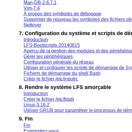
Man-DB-2.6.7.1
Vim-7.4
À propos des symboles de débogage
Supprimer de nouveau les symboles des fichiers ob
Nettoyer
7. Configuration du système et scripts de d
Introduction
LFS-Bootscripts-20140815
Aperçu de la gestion des modules et des périphériq
Gérer les périphériques
Configuration générale du réseau
Utiliser et configurer les scripts de démarrage de S
Fichiers de démarrage du shell Bash
Créer le fichier /etc/inputrc
8. Rendre le système LFS amorçable
Introduction
Créer le fichier /etc/fstab
Linux-3.16.2
Utiliser GRUB pour paramétrer le processus de dé
9. Fin
Fin
Enregistrez-vous