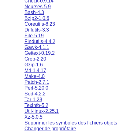
Check-0.9.14
Ncurses-5.9
Bash-4.3
Bzip2-1.0.6
Coreutils-8.23
Diffutils-3.3
File-5.19
Findutils-4.4.2
Gawk-4.1.1
Gettext-0.19.2
Grep-2.20
Gzip-1.6
M4-1.4.17
Make-4.0
Patch-2.7.1
Perl-5.20.0
Sed-4.2.2
Tar-1.28
Texinfo-5.2
Util-linux-2.25.1
Xz-5.0.5
Supprimer les symboles des fichiers objets
Changer de propriétaire