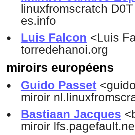
linuxfromscratch D0T o
es.info
Luis Falcon
<Luis Fa
torredehanoi.org
miroirs européens
Guido Passet
<guido
miroir nl.linuxfromscr
Bastiaan Jacques
<b
miroir lfs.pagefault.ne