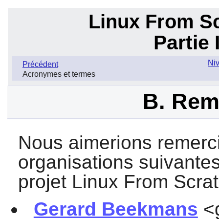
Linux From Sc
Partie
Niv
Précédent
Acronymes et termes
B. Rem
Nous aimerions remerci
organisations suivantes
projet Linux From Scrat
Gerard Beekmans
<g