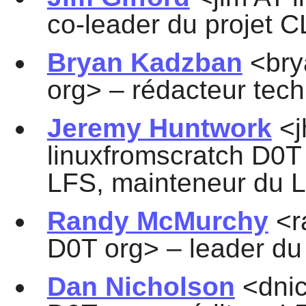
co-leader du projet 
Bryan Kadzban
<bry
org> – rédacteur tec
Jeremy Huntwork
<j
linuxfromscratch D0T
LFS, mainteneur du 
Randy McMurchy
<r
D0T org> – leader du
Dan Nicholson
<dnic