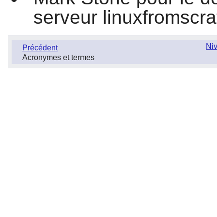
serveur linuxfromscra
Niv
Précédent
Acronymes et termes