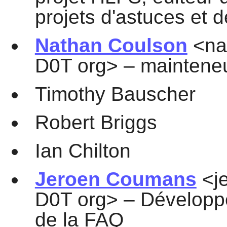
projets d'astuces et d
Nathan Coulson
<nat
D0T org> – mainteneu
Timothy Bauscher
Robert Briggs
Ian Chilton
Jeroen Coumans
<je
D0T org> – Développe
de la FAQ