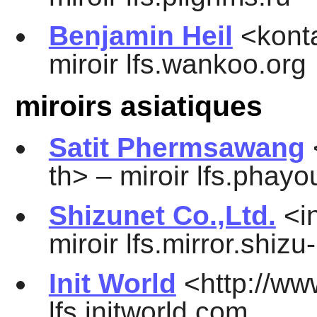
Benjamin Heil
<konta
miroir lfs.wankoo.org
miroirs asiatiques
Satit Phermsawang
th> – miroir lfs.phay
Shizunet Co.,Ltd.
<in
miroir lfs.mirror.shizu-
Init World
<http://www
lfs.initworld.com