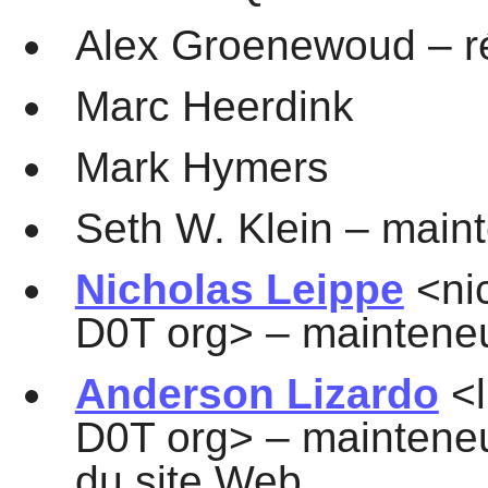
Alex Groenewoud – r
Marc Heerdink
Mark Hymers
Seth W. Klein – main
Nicholas Leippe
<nic
D0T org> – mainteneu
Anderson Lizardo
<l
D0T org> – mainteneur
du site Web