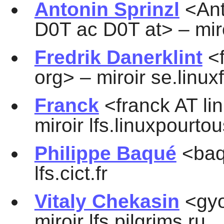
Antonin Sprinzl
<Ant
D0T ac D0T at> – miro
Fredrik Danerklint
<f
org> – miroir se.linu
Franck
<franck AT li
miroir lfs.linuxpourto
Philippe Baqué
<baqu
lfs.cict.fr
Vitaly Chekasin
<gyo
miroir lfs.pilgrims.ru