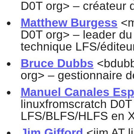
D0T org> – créateur d
Matthew Burgess
<m
D0T org> – leader du 
technique LFS/éditeu
Bruce Dubbs
<bdubb
org> – gestionnaire 
Manuel Canales Esp
linuxfromscratch D0T
LFS/BLFS/HLFS en X
Jim Gifford
<jim AT l