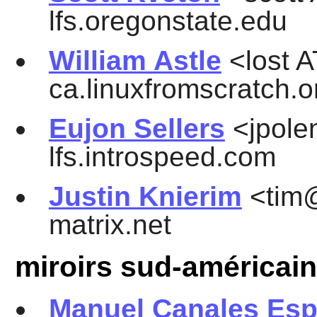
lfs.oregonstate.edu
William Astle
<lost A
ca.linuxfromscratch.o
Eujon Sellers
<jpole
lfs.introspeed.com
Justin Knierim
<tim@
matrix.net
miroirs sud-américai
Manuel Canales Esp