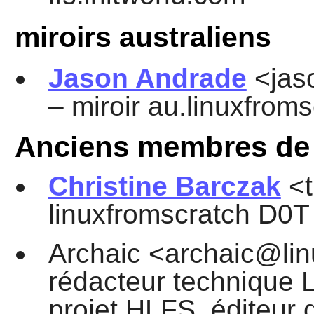
miroirs australiens
Jason Andrade
<jas
– miroir au.linuxfrom
Anciens membres de l
Christine Barczak
<t
linuxfromscratch D0T 
Archaic <archaic@lin
rédacteur technique L
projet HLFS, éditeur