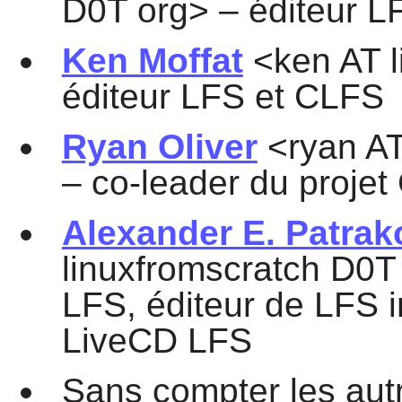
D0T org> – éditeur L
Ken Moffat
<ken AT l
éditeur LFS et CLFS
Ryan Oliver
<ryan AT
– co-leader du proje
Alexander E. Patrak
linuxfromscratch D0T
LFS, éditeur de LFS i
LiveCD LFS
Sans compter les aut