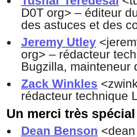
Tushar Teredesai
<tu
D0T org> – éditeur du
des astuces et des co
Jeremy Utley
<jeremy
org> – rédacteur tec
Bugzilla, mainteneur
Zack Winkles
<zwink
rédacteur technique 
Un merci très spécia
Dean Benson
<dean 