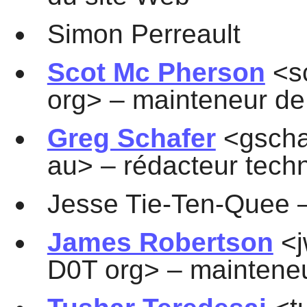
Simon Perreault
Scot Mc Pherson
<sc
org> – mainteneur de
Greg Schafer
<gscha
au> – rédacteur tech
Jesse Tie-Ten-Quee –
James Robertson
<j
D0T org> – mainteneu