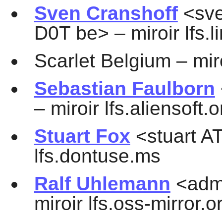
Sven Cranshoff
<sve
D0T be> – miroir lfs.l
Scarlet Belgium – miro
Sebastian Faulborn
– miroir lfs.aliensoft.o
Stuart Fox
<stuart A
lfs.dontuse.ms
Ralf Uhlemann
<admi
miroir lfs.oss-mirror.o