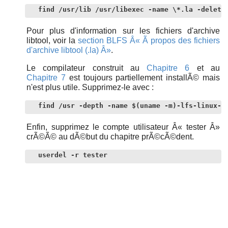
find /usr/lib /usr/libexec -name \*.la -delete
Pour plus d'information sur les fichiers d'archive
libtool, voir la
section BLFS Â« Ã propos des fichiers
d'archive libtool (.la) Â»
.
Le compilateur construit au
Chapitre 6
et au
Chapitre 7
est toujours partiellement installÃ© mais
n'est plus utile. Supprimez-le avec :
find /usr -depth -name $(uname -m)-lfs-linux-g
Enfin, supprimez le compte utilisateur Â« tester Â»
crÃ©Ã© au dÃ©but du chapitre prÃ©cÃ©dent.
userdel -r tester