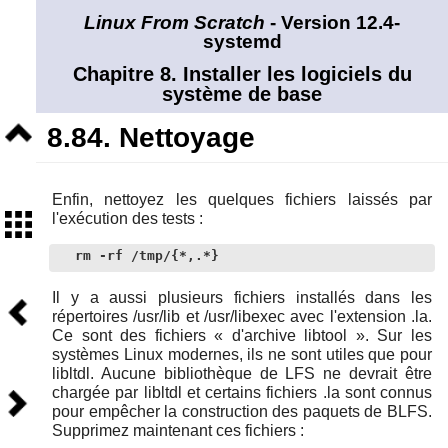
Linux From Scratch
- Version 12.4-
systemd
Chapitre 8. Installer les logiciels du
système de base
Niveau
8.84. Nettoyage
supérieur
Enfin, nettoyez les quelques fichiers laissés par
Sommaire
l'exécution des tests :
rm -rf /tmp/{*,.*}
Il y a aussi plusieurs fichiers installés dans les
Précédent
répertoires /usr/lib et /usr/libexec avec l'extension .la.
Ce sont des fichiers « d'archive libtool ». Sur les
systèmes Linux modernes, ils ne sont utiles que pour
libltdl. Aucune bibliothèque de LFS ne devrait être
Suivant
chargée par libltdl et certains fichiers .la sont connus
pour empêcher la construction des paquets de BLFS.
Supprimez maintenant ces fichiers :