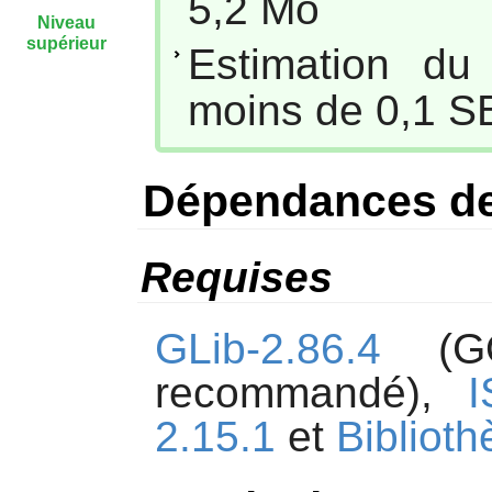
5,2 Mo
Niveau
supérieur
Estimation du
moins de 0,1 S
Dépendances de 
Requises
GLib-2.86.4
(GOb
recommandé),
I
2.15.1
et
Bibliot