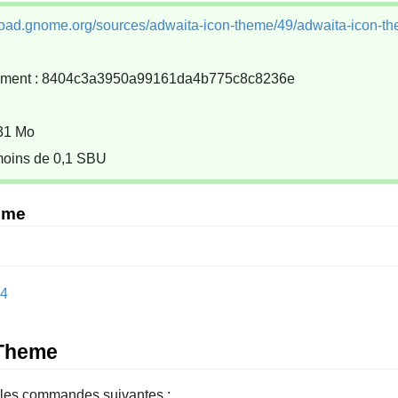
load.gnome.org/sources/adwaita-icon-theme/49/adwaita-icon-the
gement : 8404c3a3950a99161da4b775c8c8236e
 31 Mo
 moins de 0,1 SBU
eme
.4
 Theme
 les commandes suivantes :