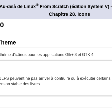
®
Au-delà de Linux
From Scratch (édition
System V)
-
Chapitre 28. Icons
.0
 Theme
thème d'icônes pour les applications
Gtk+ 3
et
GTK 4
.
LFS peuvent ne pas arriver à contruire ou à exécuter certain
rsion stable des livres.