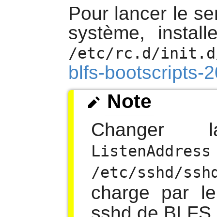
Pour lancer le s
système, instal
/etc/rc.d/init.d
blfs-bootscripts
Note
Changer l
ListenAddress
/etc/sshd/ssh
charge par
l
sshd de BLFS.