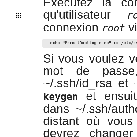
Exécutez la co
qu'utilisateur
r
connexion
v
root
echo "PermitRootLogin no" >> /etc/s
Si vous voulez v
mot de passe
~/.ssh/id_rsa et
et ensuit
keygen
dans ~/.ssh/auth
distant où vous
devrez chang