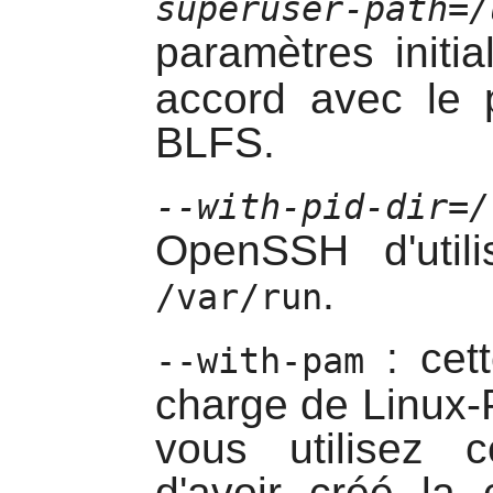
superuser-path=/
paramètres initi
accord avec le
BLFS.
--with-pid-dir=/
OpenSSH
d'util
.
/var/run
: cett
--with-pam
charge de
Linux
vous utilisez c
d'avoir créé la