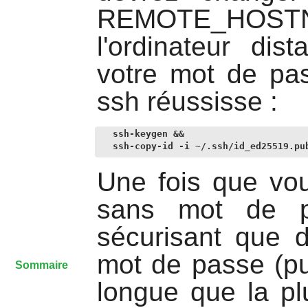
REMOTE_HOSTNA
l'ordinateur dis
votre mot de p
ssh réussisse :
ssh-keygen &&

ssh-copy-id -i ~/.ssh/id_ed25519.pu
Une fois que vo
sans mot de pa
sécurisant que 
mot de passe (pu
Sommaire
longue que la pl