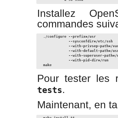
Installez
Open
commandes suiva
./configure --prefix=/usr           
            --sysconfdir=/etc/ssh   
            --with-privsep-path=/var
            --with-default-path=/usr
            --with-superuser-path=/u
            --with-pid-dir=/run     
make
Pour tester les 
.
tests
Maintenant, en ta
make install &&
