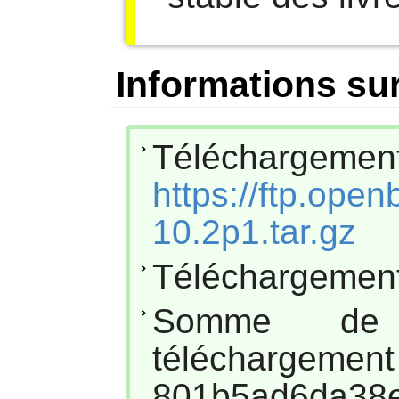
Informations sur
Téléchar
https://ftp.op
10.2p1.tar.gz
Téléchargement
Somme de
téléc
801b5ad6da38