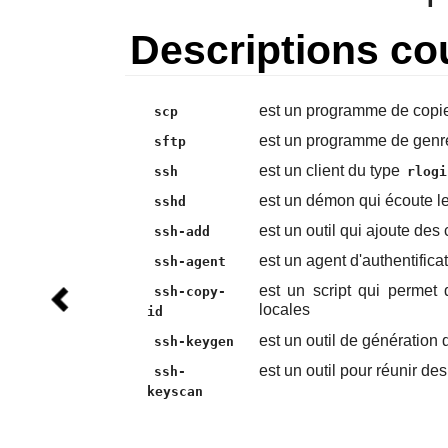
Descriptions co
est un programme de copi
scp
est un programme de genr
sftp
est un client du type
ssh
rlogi
est un démon qui écoute l
sshd
est un outil qui ajoute des
ssh-add
est un agent d'authentifica
ssh-agent
est un script qui permet
ssh-copy-
locales
id
est un outil de génération 
ssh-keygen
est un outil pour réunir de
ssh-
keyscan