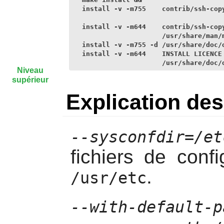
install -v -m755    contrib/ssh-copy
install -v -m644    contrib/ssh-copy
                    /usr/share/man/m
install -v -m755 -d /usr/share/doc/o
install -v -m644    INSTALL LICENCE 
                    /usr/share/doc/
Niveau
supérieur
Explication d
--sysconfdir=/et
fichiers de confi
.
/usr/etc
--with-default-p