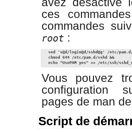
avez désactivé 
ces commandes 
commandes suivan
:
root
sed 's@d/login@d/sshd@g' /etc/pam.d/
chmod 644 /etc/pam.d/sshd &&

echo "UsePAM yes" >> /etc/ssh/sshd_
Vous pouvez tr
configuration 
pages de man d
Script de démar