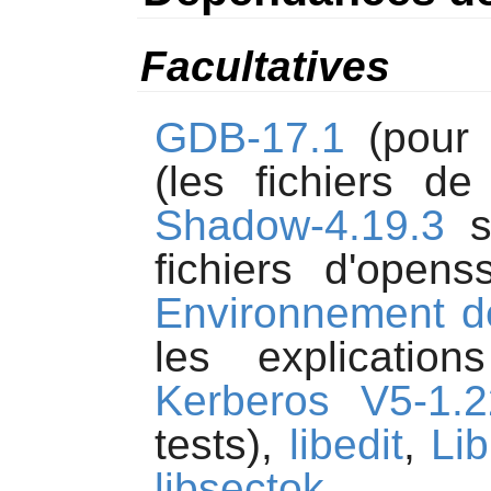
Facultatives
GDB-17.1
(pour 
(les fichiers d
Shadow-4.19.3
so
fichiers d'open
Environnement de
les explicati
Kerberos V5-1.2
tests),
libedit
,
Li
libsectok