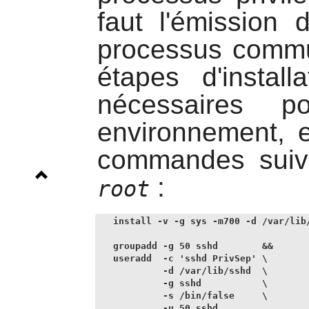
faut l'émission 
processus commu
étapes d'install
nécessaires p
environnement, e
commandes suivan
:
root
install -v -g sys -m700 -d /var/lib/
groupadd -g 50 sshd        &&

useradd  -c 'sshd PrivSep' \

         -d /var/lib/sshd  \

         -g sshd           \

         -s /bin/false     \

         -u 50 sshd