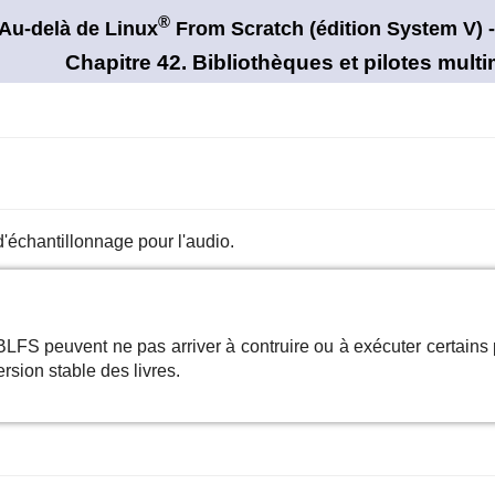
®
Au-delà de Linux
From Scratch (édition
System V)
-
Chapitre 42. Bibliothèques et pilotes mult
d'échantillonnage pour l'audio.
LFS peuvent ne pas arriver à contruire ou à exécuter certain
rsion stable des livres.