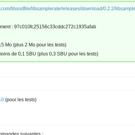
b.com/libsndfile/libsamplerate/releases/download/0.2.2/libsampler
ement : 97c010fc25156c33cddc272c1935afab
15 Mo (plus 2 Mo pour les tests)
moins de 0,1 SBU (plus 0,3 SBU pour les tests)
10
(pour les tests)
mmandes suivantes :