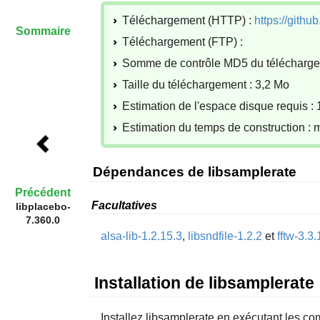
Téléchargement (HTTP) :
https://githu
Sommaire
Téléchargement (FTP) :
Somme de contrôle MD5 du télécharg
Taille du téléchargement : 3,2 Mo
Estimation de l'espace disque requis : 
Estimation du temps de construction : 
Dépendances de libsamplerate
Précédent
Facultatives
libplacebo-
7.360.0
alsa-lib-1.2.15.3
,
libsndfile-1.2.2
et
fftw-3.3.
Installation de libsamplerate
Installez
libsamplerate
en exécutant les co