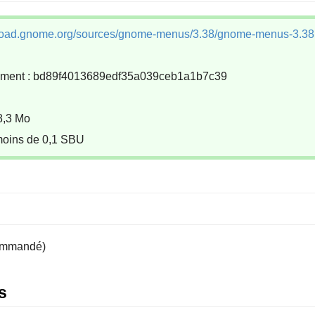
nload.gnome.org/sources/gnome-menus/3.38/gnome-menus-3.38.1
ement : bd89f4013689edf35a039ceb1a1b7c39
8,3 Mo
 moins de 0,1 SBU
commandé)
s