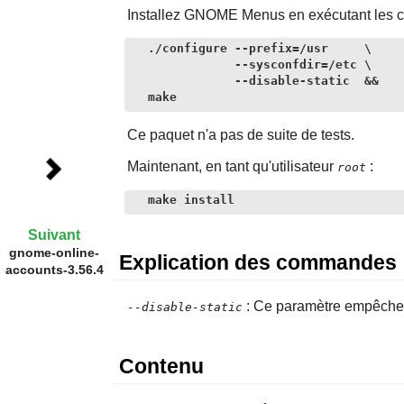
Installez
GNOME Menus
en exécutant les 
./configure --prefix=/usr     \

            --sysconfdir=/etc \

            --disable-static  &&

make
Ce paquet n'a pas de suite de tests.
Maintenant, en tant qu'utilisateur
:
root
make install
Suivant
gnome-online-
Explication des commandes
accounts-3.56.4
: Ce paramètre empêche l'
--disable-static
Contenu