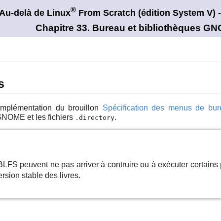
®
Au-delà de Linux
From Scratch (édition
System V)
-
Chapitre 33. Bureau et bibliothèques G
s
implémentation du brouillon
Spécification des menus de bur
GNOME
et les fichiers
.
.directory
LFS peuvent ne pas arriver à contruire ou à exécuter certain
rsion stable des livres.