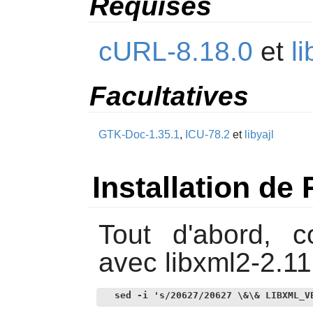
Requises
cURL-8.18.0
et
l
Facultatives
GTK-Doc-1.35.1
,
ICU-78.2
et
libyajl
Installation de
Tout d'abord, co
avec libxml2-2.11.
sed -i 's/20627/20627 \&\& LIBXML_V