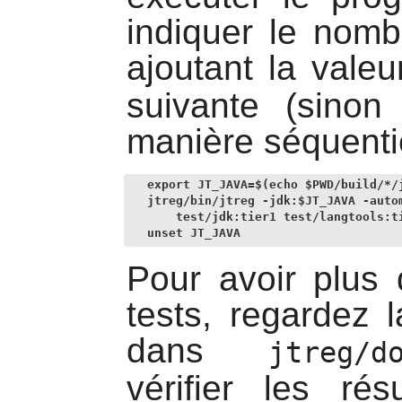
indiquer le nomb
ajoutant la vale
suivante (sinon
manière séquentie
export JT_JAVA=$(echo $PWD/build/*/j
jtreg/bin/jtreg -jdk:$JT_JAVA -autom
    test/jdk:tier1 test/langtools:ti
unset JT_JAVA
Pour avoir plus 
tests, regardez 
dans
jtreg/d
vérifier les rés