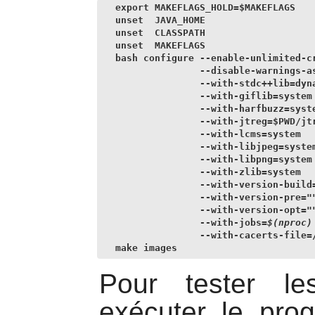
export MAKEFLAGS_HOLD=$MAKEFLAGS    
unset  JAVA_HOME                    
unset  CLASSPATH                    
unset  MAKEFLAGS                    
bash configure --enable-unlimited-cr
               --disable-warnings-as
               --with-stdc++lib=dyna
               --with-giflib=system 
               --with-harfbuzz=syste
               --with-jtreg=$PWD/jtr
               --with-lcms=system   
               --with-libjpeg=system
               --with-libpng=system 
               --with-zlib=system   
               --with-version-build=
               --with-version-pre=""
               --with-version-opt=""
               --with-jobs=
$(nproc)
               --with-cacerts-file=/
make images
Pour tester le
exécuter le pro