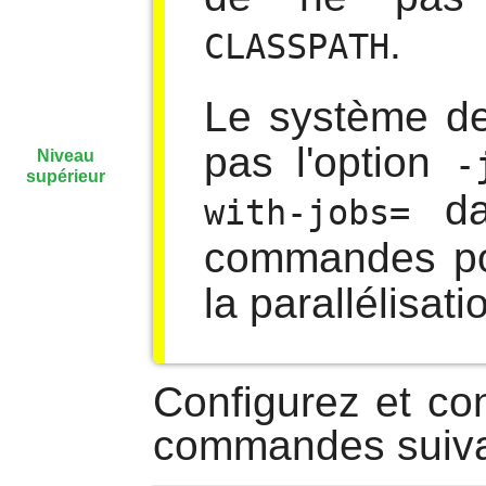
.
CLASSPATH
Le système de
pas l'option
-
Niveau
supérieur
dan
with-jobs=
commandes pou
la parallélisati
Configurez et co
commandes suiva