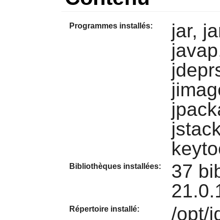
jar, j
Programmes installés:
javap
jdeprs
jimage
jpacka
jstack
keytoo
37 bi
Bibliothèques installées:
21.0.
/opt/
Répertoire installé: