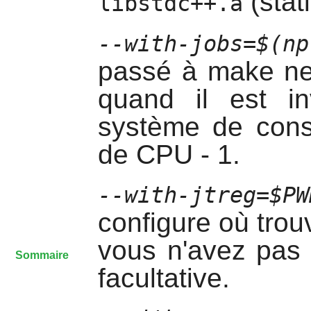
(stat
libstdc++.a
--with-jobs=
$(np
passé à make ne
quand il est in
système de const
de CPU - 1.
--with-jtreg=$PW
configure où trouv
vous n'avez pas 
Sommaire
facultative.