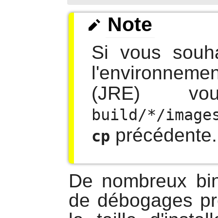
Note
Si vous souha
l'environnem
(JRE) vou
build/*/image
précédente.
cp
De nombreux bin
de débogages pre