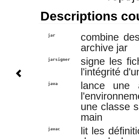
Descriptions co
combine des 
jar
archive jar
signe les fic
jarsigner
l'intégrité d'u
lance une 
java
l'environnem
une classe s
main
lit les défini
javac