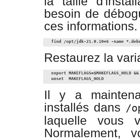
la taille d'inst
besoin de débog
ces informations. 
find /opt/jdk-21.0.10+6 -name *.deb
Restaurez la var
export MAKEFLAGS=$MAKEFLAGS_HOLD &&

unset  MAKEFLAGS_HOLD
Il y a mainten
installés dans
/o
laquelle vous v
Normalement, v