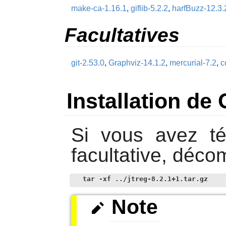
make-ca-1.16.1
,
giflib-5.2.2
,
harfBuzz-12.3.
Facultatives
git-2.53.0
,
Graphviz-14.1.2
,
mercurial-7.2
,
c
Installation d
Si vous avez té
facultative, déco
tar -xf ../jtreg-8.2.1+1.tar.gz
Note