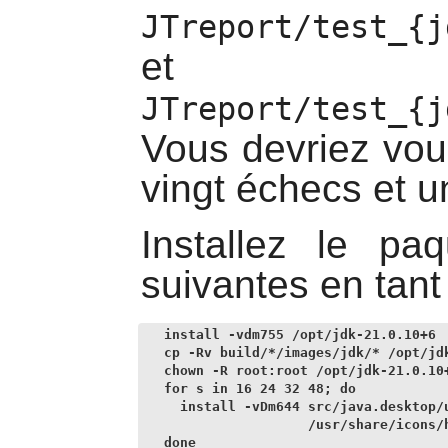
JTreport/test_{j
et
JTreport/test_{j
Vous devriez vou
vingt échecs et u
Installez le p
suivantes en tant 
install -vdm755 /opt/jdk-21.0.10+6  
cp -Rv build/*/images/jdk/* /opt/jdk
chown -R root:root /opt/jdk-21.0.10+
for s in 16 24 32 48; do

  install -vDm644 src/java.desktop/
                  /usr/share/icons/h
done