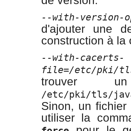
de version.
--with-version-o
d'ajouter une de
construction à la
--with-cacerts-
file=/etc/pki/tl
trouver 
/etc/pki/tls/jav
Sinon, un fichie
utiliser la com
pour le gé
force