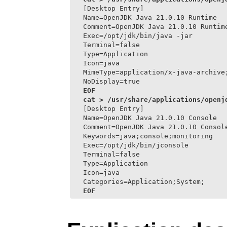
[Desktop Entry]

Name=OpenJDK Java 21.0.10 Runtime

Comment=OpenJDK Java 21.0.10 Runtime
Exec=/opt/jdk/bin/java -jar

Terminal=false

Type=Application

Icon=java

MimeType=application/x-java-archive
NoDisplay=true
EOF

[Desktop Entry]

Name=OpenJDK Java 21.0.10 Console

Comment=OpenJDK Java 21.0.10 Console
Keywords=java;console;monitoring

Exec=/opt/jdk/bin/jconsole

Terminal=false

Type=Application

Icon=java

Categories=Application;System;
EOF