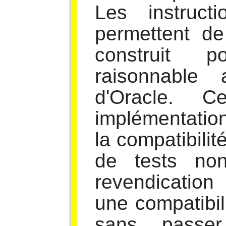
Les instruct
permettent de
construit p
raisonnable
d'Oracle. C
implémentatio
la compatibilit
de tests non
revendicatio
une compatibili
sans passe