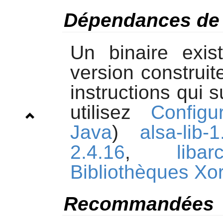
Dépendances de
Un binaire exis
version construi
instructions qui 
utilisez
Configu
Java
)
alsa-lib-1
2.4.16
,
libar
Bibliothèques Xo
Recommandées