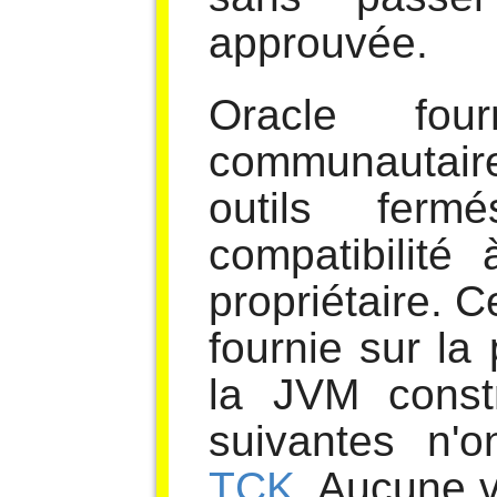
approuvée.
Oracle fou
communautair
outils fer
compatibilit
propriétaire. C
fournie sur l
la JVM constr
suivantes n'
TCK
. Aucune v