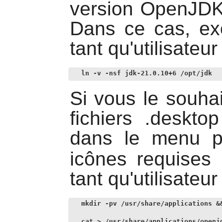
version
OpenJD
Dans ce cas, exé
tant qu'utilisateu
ln -v -nsf jdk-21.0.10+6 /opt/jdk
Si vous le souha
fichiers .deskto
dans le menu 
icônes requises 
tant qu'utilisateu
mkdir -pv /usr/share/applications &&