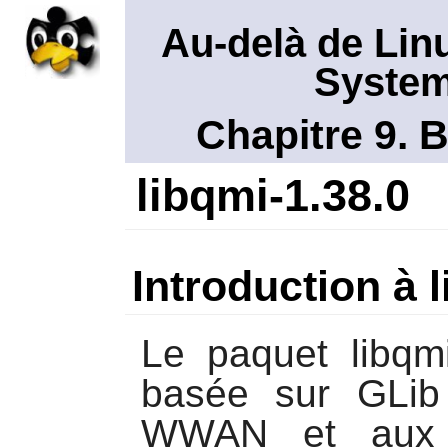
Au-delà de Lin
System
Chapitre 9. 
libqmi-1.38.0
Introduction à 
Le paquet
libqm
basée sur GLib
WWAN et aux a