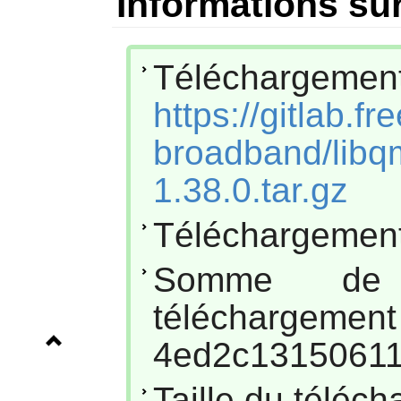
Informations sur
Téléchar
https://gitlab.f
broadband/libqm
1.38.0.tar.gz
Téléchargement
Somme de
téléc
4ed2c13150611
Taille du téléc