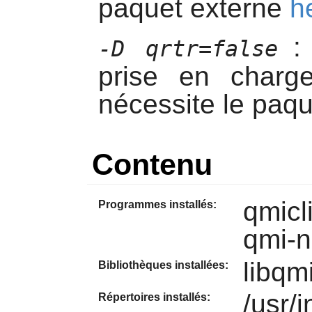
paquet externe
h
: 
-D qrtr=false
prise en charg
nécessite le paq
Contenu
qmicl
Programmes installés:
qmi-n
libqmi
Bibliothèques installées:
/usr/i
Répertoires installés: