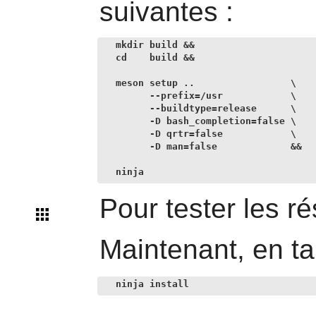
suivantes :
mkdir build &&

cd    build &&

meson setup ..                 \

      --prefix=/usr            \

      --buildtype=release      \

      -D bash_completion=false \

      -D qrtr=false            \

      -D man=false             &&

ninja
Pour tester les ré
Maintenant, en ta
ninja install