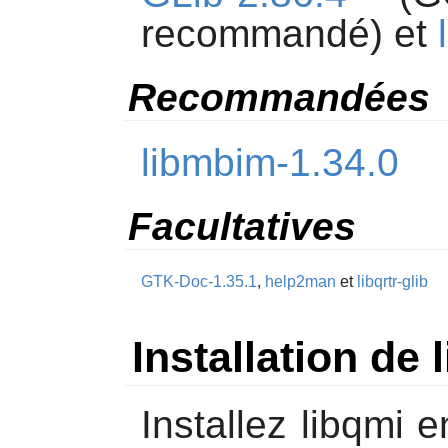
recommandé) et
Recommandées
libmbim-1.34.0
Facultatives
GTK-Doc-1.35.1
,
help2man
et
libqrtr-glib
Installation de 
Installez
libqmi
en