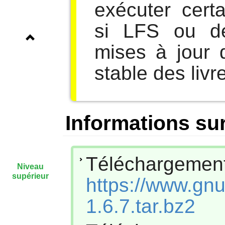
exécuter cert
si LFS ou d
mises à jour 
stable des livr
Informations sur
Téléchar
Niveau
supérieur
https://www.gnup
1.6.7.tar.bz2