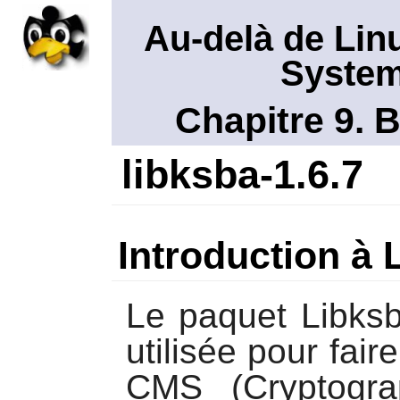
Au-delà de Lin
System
Chapitre 9. 
libksba-1.6.7
Introduction à 
Le paquet
Libks
utilisée pour fair
CMS (Cryptogr