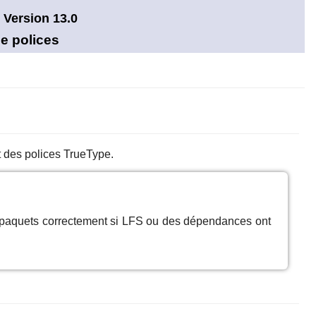
 Version 13.0
e polices
t des polices
TrueType
.
s paquets correctement si LFS ou des dépendances ont