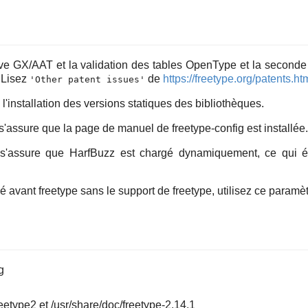
e GX/AAT et la validation des tables OpenType et la seconde
 Lisez
de
https://freetype.org/patents.ht
'Other patent issues'
installation des versions statiques des bibliothèques.
'assure que la page de manuel de freetype-config est installée.
'assure que HarfBuzz est chargé dynamiquement, ce qui évite
lé avant
freetype
sans le support de
freetype
, utilisez ce paramè
g
reetype2 et /usr/share/doc/freetype-2.14.1