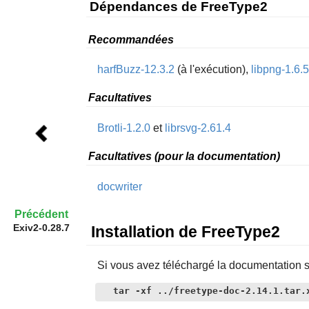
Dépendances de FreeType2
Recommandées
harfBuzz-12.3.2
(à l'exécution),
libpng-1.6.
Facultatives
Brotli-1.2.0
et
librsvg-2.61.4
Facultatives (pour la documentation)
docwriter
Précédent
Exiv2-0.28.7
Installation de FreeType2
Si vous avez téléchargé la documentation s
tar -xf ../freetype-doc-2.14.1.tar.