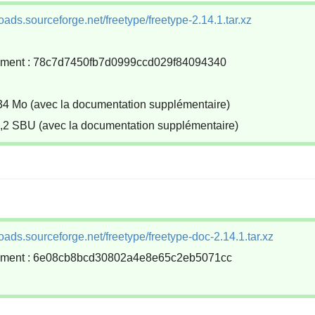
oads.sourceforge.net/freetype/freetype-2.14.1.tar.xz
ement : 78c7d7450fb7d0999ccd029f84094340
 34 Mo (avec la documentation supplémentaire)
 0,2 SBU (avec la documentation supplémentaire)
s
oads.sourceforge.net/freetype/freetype-doc-2.14.1.tar.xz
gement : 6e08cb8bcd30802a4e8e65c2eb5071cc