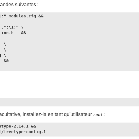
andes suivantes :
:" modules.cfg &&

.*:\1:" \

ion.h   &&

 \

 \

 \

 &&

ltative, installez-la en tant qu'utilisateur
:
root
type-2.14.1 &&

1/freetype-config.1