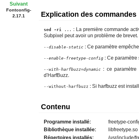
Suivant
Fontconfig-
Explication des commandes
2.17.1
: La première commande activ
sed -ri ...
Subpixel peut avoir un problème de brevet.
: Ce paramètre empêche l'
--disable-static
: Ce paramètre s
--enable-freetype-config
: ce paramètre s
--with-harfbuzz=dynamic
d'HarfBuzz.
: Si
harfbuzz
est instal
--without-harfbuzz
Contenu
Programme installé:
freetype-confi
Bibliothèque installée:
libfreetype.so
Répertoires installés:
/usr/include/f