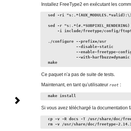
Installez
FreeType2
en exécutant les comm
sed -ri "s:.*(AUX_MODULES.*valid):\1
sed -r "s:.*(#.*SUBPIXEL_RENDERING) 
    -i include/freetype/config/ftopt
./configure --prefix=/usr           
            --disable-static        
            --enable-freetype-config
            --with-harfbuzz=dynamic 
make
Ce paquet n'a pas de suite de tests.
Maintenant, en tant qu'utilisateur
:
root
make install
Si vous avez téléchargé la documentation facu
cp -v -R docs -T /usr/share/doc/free
rm -v /usr/share/doc/freetype-2.14.