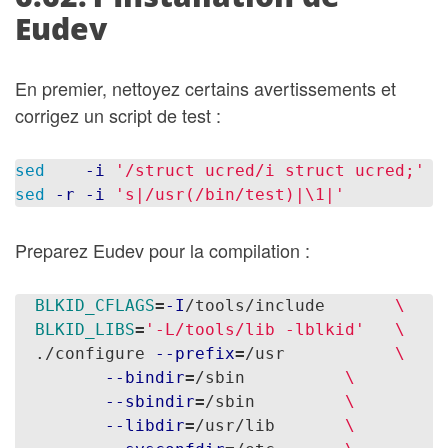
Eudev
En premier, nettoyez certains avertissements et
corrigez un script de test :
sed
-i
'/struct ucred/i struct ucred;'
sed
-r
-i
's|/usr(/bin/test)|\1|'
t
Preparez Eudev pour la compilation :
BLKID_CFLAGS
=
-I
/tools/include       
\
BLKID_LIBS
=
'-L/tools/lib -lblkid'
\
  ./configure 
--prefix
=
/usr           
\
--bindir
=
/sbin          
\
--sbindir
=
/sbin         
\
--libdir
=
/usr/lib       
\