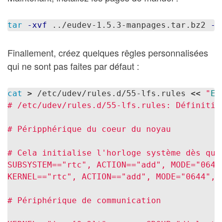
tar
-xvf
 ../eudev-1.5.3-manpages.tar.bz2 
-C
Finallement, créez quelques rêgles personnalisées
qui ne sont pas faites par défaut :
cat
>
 /etc/udev/rules.d/55-lfs.rules 
<<
"
EO
# /etc/udev/rules.d/55-lfs.rules: Définitio
# Péripphérique du coeur du noyau

# Cela initialise l'horloge système dès que
SUBSYSTEM=="rtc", ACTION=="add", MODE="0644
KERNEL=="rtc", ACTION=="add", MODE="0644", 
# Périphérique de communication
