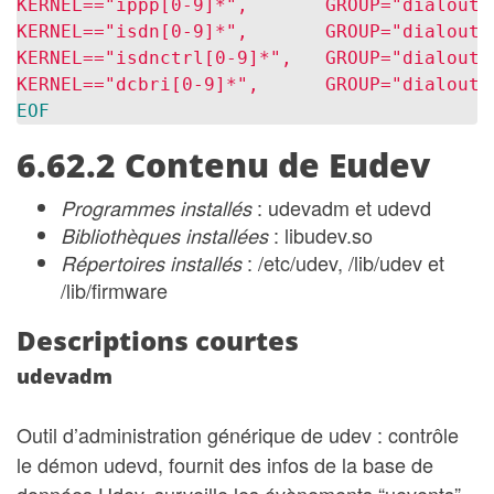
KERNEL=="ippp[0-9]*",       GROUP="dialout"

KERNEL=="isdn[0-9]*",       GROUP="dialout"

KERNEL=="isdnctrl[0-9]*",   GROUP="dialout"

6.62.2 Contenu de Eudev
Programmes installés
: udevadm et udevd
Bibliothèques installées
: libudev.so
Répertoires installés
: /etc/udev, /lib/udev et
/lib/firmware
Descriptions courtes
udevadm
Outil d’administration générique de udev : contrôle
le démon udevd, fournit des infos de la base de
données Udev, surveille les évènements “uevents”,