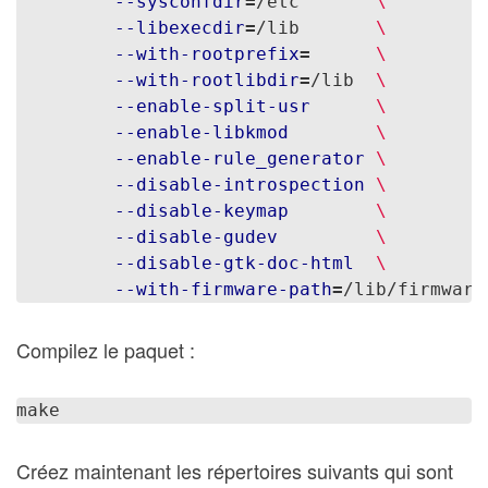
--sysconfdir
=
/etc       
\
--libexecdir
=
/lib       
\
--with-rootprefix
=
\
--with-rootlibdir
=
/lib  
\
--enable-split-usr
\
--enable-libkmod
\
--enable-rule_generator
\
--disable-introspection
\
--disable-keymap
\
--disable-gudev
\
--disable-gtk-doc-html
\
--with-firmware-path
=
Compilez le paquet :
Créez maintenant les répertoires suivants qui sont